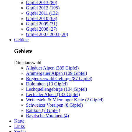
Gipfel 2013 (80)
Gipfel 2012 (105)
Gipfel 2011 (132)
Gipfel 2010 (63)
Gipfel 2009 (31)
Gipfel 2008 (27)
Gipfel 2007-2003 (20)
Gebiete
Gebiete
Direktauswahl
Allgäuer Alpen (389 Gipfel)
Ammergauer Alpen (109 Gipfel)
Bregenzerwald Gebirge (87 Gipfel)
Dolomiten (13 Gipfel)
Lechquellengebirge (104 Gipfel)
Lechtaler Alpen (133 Gipfel)
Wetterstein & Mieminger Kette (2 Gipfel)
Schweizer Voralpen (8 Gipfel)
Rätikon (7 Gipfel)
Bayrische Voralpen (4)
Karte
Links
Suche