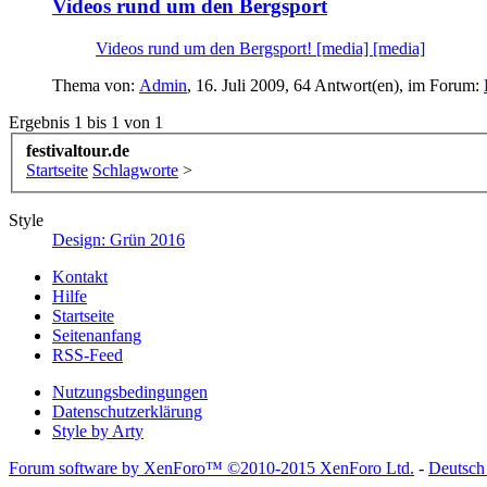
Videos rund um den Bergsport
Videos rund um den Bergsport! [media] [media]
Thema von:
Admin
,
16. Juli 2009
, 64 Antwort(en), im Forum:
Ergebnis 1 bis 1 von 1
festivaltour.de
Startseite
Schlagworte
>
Style
Design: Grün 2016
Kontakt
Hilfe
Startseite
Seitenanfang
RSS-Feed
Nutzungsbedingungen
Datenschutzerklärung
Style by Arty
Forum software by XenForo™
©2010-2015 XenForo Ltd.
-
Deutsch