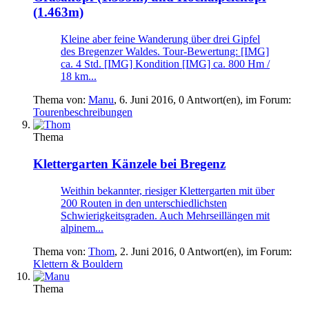
(1.463m)
Kleine aber feine Wanderung über drei Gipfel
des Bregenzer Waldes. Tour-Bewertung: [IMG]
ca. 4 Std. [IMG] Kondition [IMG] ca. 800 Hm /
18 km...
Thema von:
Manu
,
6. Juni 2016
, 0 Antwort(en), im Forum:
Tourenbeschreibungen
Thema
Klettergarten
Känzele bei Bregenz
Weithin bekannter, riesiger Klettergarten mit über
200 Routen in den unterschiedlichsten
Schwierigkeitsgraden. Auch Mehrseillängen mit
alpinem...
Thema von:
Thom
,
2. Juni 2016
, 0 Antwort(en), im Forum:
Klettern & Bouldern
Thema