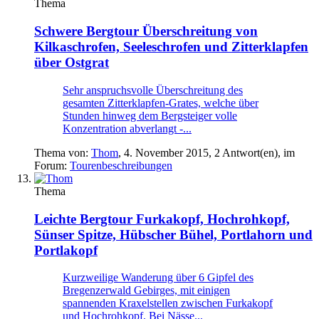
Thema
Schwere Bergtour
Überschreitung von
Kilkaschrofen, Seeleschrofen und Zitterklapfen
über Ostgrat
Sehr anspruchsvolle Überschreitung des
gesamten Zitterklapfen-Grates, welche über
Stunden hinweg dem Bergsteiger volle
Konzentration abverlangt -...
Thema von:
Thom
,
4. November 2015
, 2 Antwort(en), im
Forum:
Tourenbeschreibungen
Thema
Leichte Bergtour
Furkakopf, Hochrohkopf,
Sünser Spitze, Hübscher Bühel, Portlahorn und
Portlakopf
Kurzweilige Wanderung über 6 Gipfel des
Bregenzerwald Gebirges, mit einigen
spannenden Kraxelstellen zwischen Furkakopf
und Hochrohkopf. Bei Nässe...