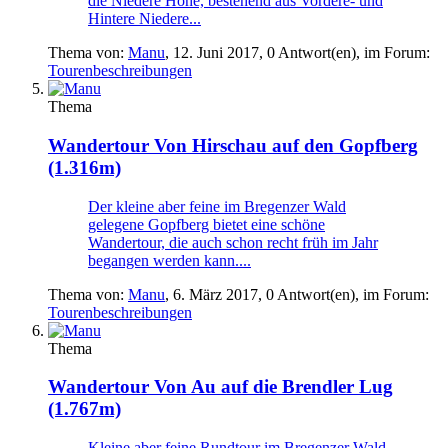
die Niedere Höhe, bestehend aus Vordere- und
Hintere Niedere...
Thema von:
Manu
,
12. Juni 2017
, 0 Antwort(en), im Forum:
Tourenbeschreibungen
Thema
Wandertour
Von Hirschau auf den Gopfberg
(1.316m)
Der kleine aber feine im Bregenzer Wald
gelegene Gopfberg bietet eine schöne
Wandertour, die auch schon recht früh im Jahr
begangen werden kann....
Thema von:
Manu
,
6. März 2017
, 0 Antwort(en), im Forum:
Tourenbeschreibungen
Thema
Wandertour
Von Au auf die Brendler Lug
(1.767m)
Kleine aber feine Rundtour im Bregenzer Wald.