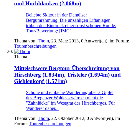
und Hochblanken (2.068m)
Beliebte Skitour in der Damülser
Bergumrahmung. Die unzähligen Liftanlagen
trüben den Eindruck einer sonst schönen Runde.
Tour-Bewertung: [IMG]...
Thema von:
Thom
,
23. März 2013
, 0 Antwort(en), im Forum:
Tourenbeschreibungen
Thema
Mittelschwere Bergtour
Überschreitung von
Hirschberg (1.834m), Tristeler (1.694m) und
Gieblenkopf (1.571m)
Schöne und einfache Wanderung über 3 Gipfel
des Bregenzer Waldes - wäre da nicht die
"Zahnlücke" im Westgrat des Hirschberges. Für
Wanderer daher...
Thema von:
Thom
,
22. Oktober 2012
, 0 Antwort(en), im
Forum:
Tourenbeschreibungen