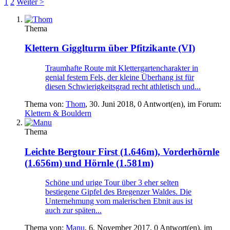
1
2
Weiter >
Thema
Klettern
Gigglturm über Pfitzikante (VI)
Traumhafte Route mit Klettergartencharakter in
genial festem Fels, der kleine Überhang ist für
diesen Schwierigkeitsgrad recht athletisch und...
Thema von:
Thom
,
30. Juni 2018
, 0 Antwort(en), im Forum:
Klettern & Bouldern
Thema
Leichte Bergtour
First (1.646m), Vorderhörnle
(1.656m) und Hörnle (1.581m)
Schöne und urige Tour über 3 eher selten
bestiegene Gipfel des Bregenzer Waldes. Die
Unternehmung vom malerischen Ebnit aus ist
auch zur späten...
Thema von:
Manu
,
6. November 2017
, 0 Antwort(en), im