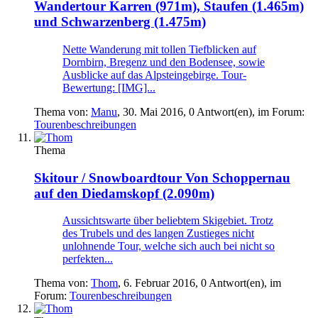
Wandertour
Karren (971m), Staufen (1.465m)
und Schwarzenberg (1.475m)
Nette Wanderung mit tollen Tiefblicken auf
Dornbirn, Bregenz und den Bodensee, sowie
Ausblicke auf das Alpsteingebirge. Tour-
Bewertung: [IMG]...
Thema von:
Manu
,
30. Mai 2016
, 0 Antwort(en), im Forum:
Tourenbeschreibungen
Thema
Skitour / Snowboardtour
Von Schoppernau
auf den Diedamskopf (2.090m)
Aussichtswarte über beliebtem Skigebiet. Trotz
des Trubels und des langen Zustieges nicht
unlohnende Tour, welche sich auch bei nicht so
perfekten...
Thema von:
Thom
,
6. Februar 2016
, 0 Antwort(en), im
Forum:
Tourenbeschreibungen