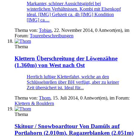
Markanter, schöner Aussichtsgipfel bei
winterlichen Verhältnissen. Kombi mit Elsenkopf
ideal. [IMG] Gehzeit ca. 4h [IMG] Kondition
[IMG] ca....
Thema von:
Tobias
,
22. November 2014
, 0 Antwort(en), im
Forum:
Tourenbeschreibungen
Thema
Klettern
Überschreitung der Löwenzähne
(1.360m) von West nach Ost
Herrlich luftige Kletterfahrt, welche an den
Schlüsselstellen über BH verfügt, aber zu keiner
Zeit übersichert ist. Ideal für...
Thema von:
Thom
,
15. Juli 2014
, 0 Antwort(en), im Forum:
Klettern & Bouldern
Thema
Skitour / Snowboardtour
Von Damüls auf
Portlahorn (2.010m), Ragazerblanken (2.051m)