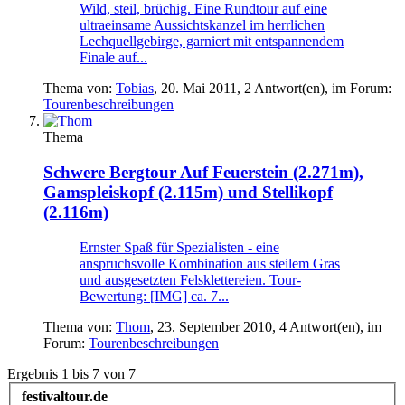
Wild, steil, brüchig. Eine Rundtour auf eine
ultraeinsame Aussichtskanzel im herrlichen
Lechquellgebirge, garniert mit entspannendem
Finale auf...
Thema von:
Tobias
,
20. Mai 2011
, 2 Antwort(en), im Forum:
Tourenbeschreibungen
Thema
Schwere Bergtour
Auf Feuerstein (2.271m),
Gamspleiskopf (2.115m) und Stellikopf
(2.116m)
Ernster Spaß für Spezialisten - eine
anspruchsvolle Kombination aus steilem Gras
und ausgesetzten Felsklettereien. Tour-
Bewertung: [IMG] ca. 7...
Thema von:
Thom
,
23. September 2010
, 4 Antwort(en), im
Forum:
Tourenbeschreibungen
Ergebnis 1 bis 7 von 7
festivaltour.de