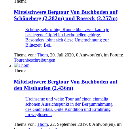
Thema
Mittelschwere Bergtour
Von Buchboden auf
Schöneberg (2.282m) und Rosseck (2.257m)
Schöne, sehr ruhige Runde über zwei kaum je
bestiegene Gipfel im Lechquellengebirge.
Besonders lohnt sich diese Unternehmung zur
Blütezeit. Bei...
Thema von:
Thom
,
20. Juli 2020
, 0 Antwort(en), im Forum:
Tourenbeschreibungen
Thema
Mittelschwere Bergtour
Von Buchboden auf
den Misthaufen (2.436m)
Ureinsame und weite Tour auf einen einmalig
schönen Aussichtspunkt in der Bergumrahmung
des Gadnertals. Gute Kondition und Erfahrung
im weglosen...
Thema von:
Thom
,
22. September 2019
, 0 Antwort(en), im