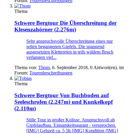
Forum:
Tourenbeschreibungen
Thema
Schwere Bergtour
Die Überschreitung der
Klesenzahörner (2.276m)
Sehr anspruchsvolle Überschreitung eines nur
selten begangenen Gipfels. Die spannend
ausgesetzten Klettereien in teils wildem Bruch
verlangen viel...
Thema von:
Thom
,
6. September 2018
, 0 Antwort(en), im
Forum:
Tourenbeschreibungen
Thema
Schwere Bergtour
Von Buchboden auf
Seeleschrofen (2.247m) und Kunkelkopf
(2.110m)
Stille Tour in großer Kulisse. Anspruchsvoll ab
Gipfelaufbau. Einsamkeitsgarant - versprochen.
[IMG] Gehzeit ca. 5,5h [IMG] Kondition [IMG]