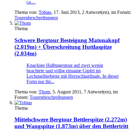
ca....
Thema von:
Tobias
,
17. Juni 2013
, 2 Antwort(en), im Forum:
Tourenbeschreibungen
Thema
Schwere Bergtour
Besteigung Matonakopf
(2.019m) + Überschreitung Huttlaspitze
(2.034m)
Knackige Halbtagestour auf zwei wenig
beachtete und völlig einsame Gipfel im
Lechquellgebirge mit Herzschlagfinale. In dieser
Form nur für...
Thema von:
Thom
,
5. August 2011
, 7 Antwort(en), im
Forum:
Tourenbeschreibungen
Thema
Mittelschwere Bergtour
Bettlerspitze (2.272m)
und Wangspitze (1.873m) über den Bettlertritt