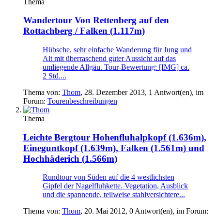
Thema
Wandertour
Von Rettenberg auf den
Rottachberg / Falken (1.117m)
Hübsche, sehr einfache Wanderung für Jung und
Alt mit überraschend guter Aussicht auf das
umliegende Allgäu. Tour-Bewertung: [IMG] ca.
2 Std....
Thema von:
Thom
,
28. Dezember 2013
, 1 Antwort(en), im
Forum:
Tourenbeschreibungen
Thema
Leichte Bergtour
Hohenfluhalpkopf (1.636m),
Eineguntkopf (1.639m), Falken (1.561m) und
Hochhäderich (1.566m)
Rundtour von Süden auf die 4 westlichsten
Gipfel der Nagelfluhkette. Vegetation, Ausblick
und die spannende, teilweise stahlversichtere...
Thema von:
Thom
,
20. Mai 2012
, 0 Antwort(en), im Forum: