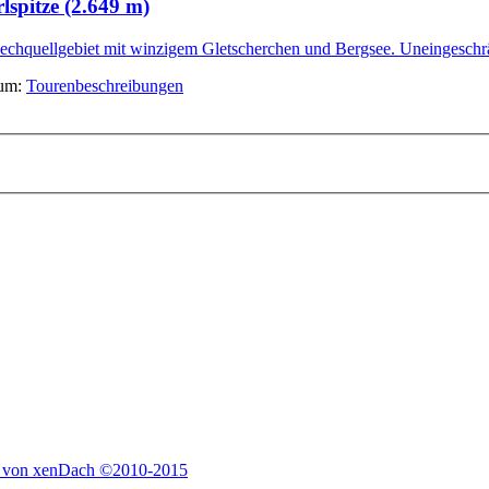
spitze (2.649 m)
chquellgebiet mit winzigem Gletscherchen und Bergsee. Uneingeschrän
rum:
Tourenbeschreibungen
 von xenDach
©2010-2015