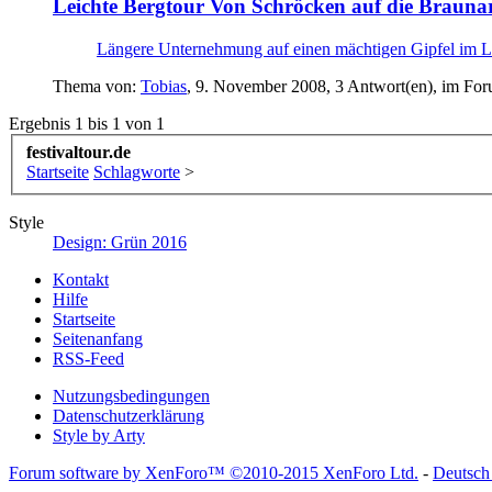
Leichte Bergtour
Von Schröcken auf die Braunarl
Längere Unternehmung auf einen mächtigen Gipfel im Le
Thema von:
Tobias
,
9. November 2008
, 3 Antwort(en), im Fo
Ergebnis 1 bis 1 von 1
festivaltour.de
Startseite
Schlagworte
>
Style
Design: Grün 2016
Kontakt
Hilfe
Startseite
Seitenanfang
RSS-Feed
Nutzungsbedingungen
Datenschutzerklärung
Style by Arty
Forum software by XenForo™
©2010-2015 XenForo Ltd.
-
Deutsch