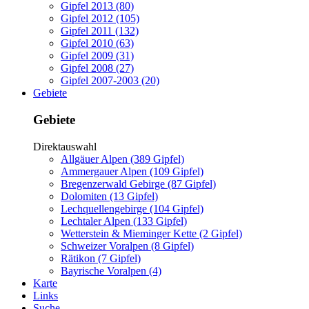
Gipfel 2013 (80)
Gipfel 2012 (105)
Gipfel 2011 (132)
Gipfel 2010 (63)
Gipfel 2009 (31)
Gipfel 2008 (27)
Gipfel 2007-2003 (20)
Gebiete
Gebiete
Direktauswahl
Allgäuer Alpen (389 Gipfel)
Ammergauer Alpen (109 Gipfel)
Bregenzerwald Gebirge (87 Gipfel)
Dolomiten (13 Gipfel)
Lechquellengebirge (104 Gipfel)
Lechtaler Alpen (133 Gipfel)
Wetterstein & Mieminger Kette (2 Gipfel)
Schweizer Voralpen (8 Gipfel)
Rätikon (7 Gipfel)
Bayrische Voralpen (4)
Karte
Links
Suche