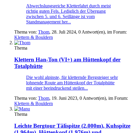
Abwechslungsreiche Kletterfahrt durch meist
richtig guten Fels. Lediglich der Übergang
zwischen 5. und 6. Seillänge ist vom
Standmanagement her...
Thema von:
Thom
,
28. Juli 2024
, 0 Antwort(en), im Forum:
Klettern & Bouldern
Thema
Klettern
Han-Ton (VI+) am Hüttenkopf der
Totalphütte
Die wohl alpinste, für kletternde Bergsteiger sehr
lohnende Route am Hüttenkopf der Totalphütte
mit einer beeindruckend steilen...
Thema von:
Thom
,
19. Juni 2023
, 0 Antwort(en), im Forum:
Klettern & Bouldern
Thema
Leichte Bergtour
Tälispitze (2.000m), Kuhspitze
(1.964m), Hüttenkopf (1.976m) und