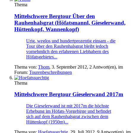
Thema
Mittelschwere Bergtour
Über den
Rauhenhalsgrat (Höfatsmannl, Gieselerwand,
Hüttenkopf, Wannenkopf)
Urig, weglos und hundertprozentig einsam - die
Tour über den Rauhenhalsgrat bleibt jedoch
vornehmlich den erfahrenen Liebhabern des
Höfatsgebietes...
Thema von:
Thom
,
3. September 2012
, 2 Antwort(en), im
Forum:
Tourenbeschreibungen
Thema
Mittelschwere Bergtour
Gieselerwand 2017m
Die Gieselerwand ist mit 2017m die höchste
Erhebung im Höfats-Vorgebirge und befindet
sich auf dem Rauhenhalsgrat zwischen dem
Hüttenkopf (1950m)...
Thema von:
Hoefatssuechtig
,
29. Juli 2012
, 9 Antwort(en), im