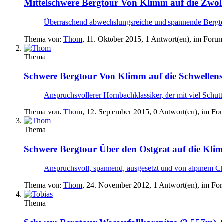
Mittelschwere Bergtour
Von Klimm auf die Zwölf
Überraschend abwechslungsreiche und spannende Bergtour 
Thema von:
Thom
,
11. Oktober 2015
, 1 Antwort(en), im Foru
Thema
Schwere Bergtour
Von Klimm auf die Schwellens
Anspruchsvollerer Hornbachklassiker, der mit viel Schutt 
Thema von:
Thom
,
12. September 2015
, 0 Antwort(en), im F
Thema
Schwere Bergtour
Über den Ostgrat auf die Kli
Anspruchsvoll, spannend, ausgesetzt und von alpinem Ch
Thema von:
Thom
,
24. November 2012
, 1 Antwort(en), im F
Thema