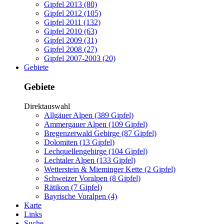
Gipfel 2013 (80)
Gipfel 2012 (105)
Gipfel 2011 (132)
Gipfel 2010 (63)
Gipfel 2009 (31)
Gipfel 2008 (27)
Gipfel 2007-2003 (20)
Gebiete
Gebiete
Direktauswahl
Allgäuer Alpen (389 Gipfel)
Ammergauer Alpen (109 Gipfel)
Bregenzerwald Gebirge (87 Gipfel)
Dolomiten (13 Gipfel)
Lechquellengebirge (104 Gipfel)
Lechtaler Alpen (133 Gipfel)
Wetterstein & Mieminger Kette (2 Gipfel)
Schweizer Voralpen (8 Gipfel)
Rätikon (7 Gipfel)
Bayrische Voralpen (4)
Karte
Links
Suche