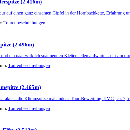
erspitze (2.416m)
auf einen ganz einsamen Gipfel in der Hornbachkette, Erfahrung und T
m:
Tourenbeschreibungen
pitze (2.496m)
und ein paar wirklich spannenden Kletterstellen aufwartet - einsam und 
orum:
Tourenbeschreibungen
mmspitze (2.465m)
arakter - die Klimmspitze mal anders. Tour-Bewertung: [IMG] ca. 7,5
orum:
Tourenbeschreibungen