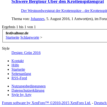
Schwere Bergtour
Über den Krottenspitzengrat
Der Westnordwestgrat der Krottenspitze - der Krottenspitz
Thema von:
Johannes
,
5. August 2016
, 1 Antwort(en), im For
Ergebnis 1 bis 1 von 1
festivaltour.de
Startseite
Schlagworte
>
Style
Design: Grün 2016
Kontakt
Hilfe
Startseite
Seitenanfang
RSS-Feed
Nutzungsbedingungen
Datenschutzerklärung
Style by Arty
Forum software by XenForo™
©2010-2015 XenForo Ltd.
-
Deutsch