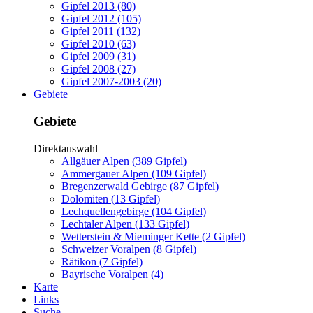
Gipfel 2013 (80)
Gipfel 2012 (105)
Gipfel 2011 (132)
Gipfel 2010 (63)
Gipfel 2009 (31)
Gipfel 2008 (27)
Gipfel 2007-2003 (20)
Gebiete
Gebiete
Direktauswahl
Allgäuer Alpen (389 Gipfel)
Ammergauer Alpen (109 Gipfel)
Bregenzerwald Gebirge (87 Gipfel)
Dolomiten (13 Gipfel)
Lechquellengebirge (104 Gipfel)
Lechtaler Alpen (133 Gipfel)
Wetterstein & Mieminger Kette (2 Gipfel)
Schweizer Voralpen (8 Gipfel)
Rätikon (7 Gipfel)
Bayrische Voralpen (4)
Karte
Links
Suche