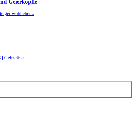
und Geierköpfle
eiger wohl eher...
 Gehzeit: ca....