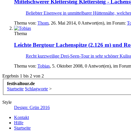
Mittelschwerer Klettersteig
Klettersteig - Lachen
Beliebter Eisenweg in unmittelbarer Hüttennähe, welcher 
Thema von:
Thom
,
26. Mai 2014
, 0 Antwort(en), im Forum:
T
Thema
Leichte Bergtour
Lachenspitze (2.126 m) und Rot
Recht kurzweilige Drei-Seen-Tour in sehr schöner Kulisse,
Thema von:
Tobias
,
5. Oktober 2008
, 0 Antwort(en), im Foru
Ergebnis 1 bis 2 von 2
festivaltour.de
Startseite
Schlagworte
>
Style
Design: Grün 2016
Kontakt
Hilfe
Startseite