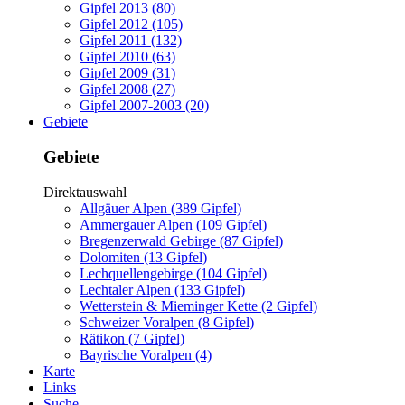
Gipfel 2013 (80)
Gipfel 2012 (105)
Gipfel 2011 (132)
Gipfel 2010 (63)
Gipfel 2009 (31)
Gipfel 2008 (27)
Gipfel 2007-2003 (20)
Gebiete
Gebiete
Direktauswahl
Allgäuer Alpen (389 Gipfel)
Ammergauer Alpen (109 Gipfel)
Bregenzerwald Gebirge (87 Gipfel)
Dolomiten (13 Gipfel)
Lechquellengebirge (104 Gipfel)
Lechtaler Alpen (133 Gipfel)
Wetterstein & Mieminger Kette (2 Gipfel)
Schweizer Voralpen (8 Gipfel)
Rätikon (7 Gipfel)
Bayrische Voralpen (4)
Karte
Links
Suche