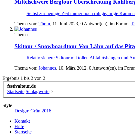
Mittelschwere Bergtour
Überschreitung Kohlbergs
Selbst zur heutige Zeit immer noch ruhige, urige Kammü
Thema von:
Thom
,
11. Juni 2023
, 0 Antwort(en), im Forum:
T
Thema
Skitour / Snowboardtour
Von Lähn auf das Pitz
Relativ sichere Skitour mit tollen Abfahrtshängen und A
Thema von:
Johannes
,
10. März 2012
, 0 Antwort(en), im For
Ergebnis 1 bis 2 von 2
festivaltour.de
Startseite
Schlagworte
>
Style
Design: Grün 2016
Kontakt
Hilfe
Startseite