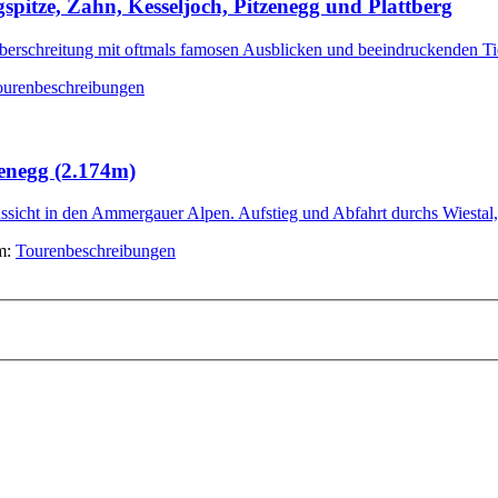
pitze, Zahn, Kesseljoch, Pitzenegg und Plattberg
berschreitung mit oftmals famosen Ausblicken und beeindruckenden Tie
ourenbeschreibungen
enegg (2.174m)
ussicht in den Ammergauer Alpen. Aufstieg und Abfahrt durchs Wiestal
um:
Tourenbeschreibungen