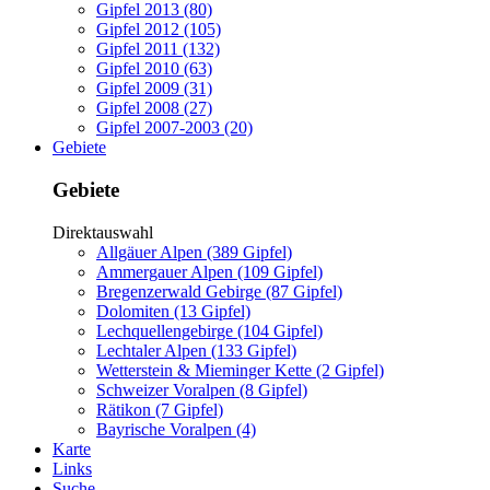
Gipfel 2013 (80)
Gipfel 2012 (105)
Gipfel 2011 (132)
Gipfel 2010 (63)
Gipfel 2009 (31)
Gipfel 2008 (27)
Gipfel 2007-2003 (20)
Gebiete
Gebiete
Direktauswahl
Allgäuer Alpen (389 Gipfel)
Ammergauer Alpen (109 Gipfel)
Bregenzerwald Gebirge (87 Gipfel)
Dolomiten (13 Gipfel)
Lechquellengebirge (104 Gipfel)
Lechtaler Alpen (133 Gipfel)
Wetterstein & Mieminger Kette (2 Gipfel)
Schweizer Voralpen (8 Gipfel)
Rätikon (7 Gipfel)
Bayrische Voralpen (4)
Karte
Links
Suche