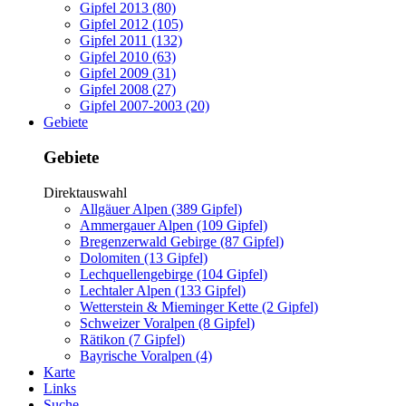
Gipfel 2013 (80)
Gipfel 2012 (105)
Gipfel 2011 (132)
Gipfel 2010 (63)
Gipfel 2009 (31)
Gipfel 2008 (27)
Gipfel 2007-2003 (20)
Gebiete
Gebiete
Direktauswahl
Allgäuer Alpen (389 Gipfel)
Ammergauer Alpen (109 Gipfel)
Bregenzerwald Gebirge (87 Gipfel)
Dolomiten (13 Gipfel)
Lechquellengebirge (104 Gipfel)
Lechtaler Alpen (133 Gipfel)
Wetterstein & Mieminger Kette (2 Gipfel)
Schweizer Voralpen (8 Gipfel)
Rätikon (7 Gipfel)
Bayrische Voralpen (4)
Karte
Links
Suche