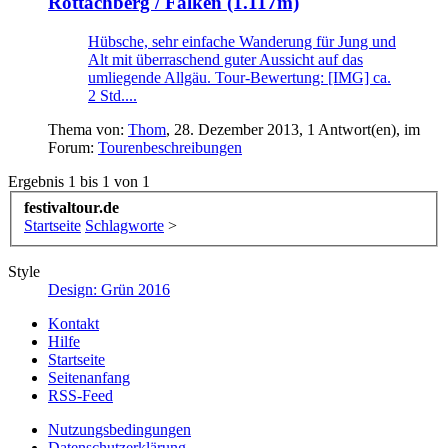
Rottachberg / Falken (1.117m)
Hübsche, sehr einfache Wanderung für Jung und
Alt mit überraschend guter Aussicht auf das
umliegende Allgäu. Tour-Bewertung: [IMG] ca.
2 Std....
Thema von:
Thom
,
28. Dezember 2013
, 1 Antwort(en), im
Forum:
Tourenbeschreibungen
Ergebnis 1 bis 1 von 1
festivaltour.de
Startseite
Schlagworte
>
Style
Design: Grün 2016
Kontakt
Hilfe
Startseite
Seitenanfang
RSS-Feed
Nutzungsbedingungen
Datenschutzerklärung