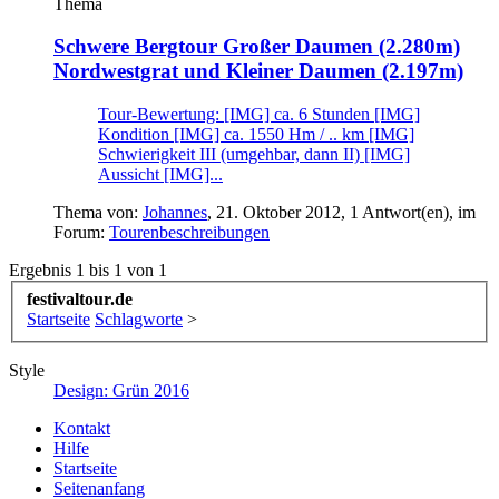
Thema
Schwere Bergtour
Großer Daumen (2.280m)
Nordwestgrat und Kleiner Daumen (2.197m)
Tour-Bewertung: [IMG] ca. 6 Stunden [IMG]
Kondition [IMG] ca. 1550 Hm / .. km [IMG]
Schwierigkeit III (umgehbar, dann II) [IMG]
Aussicht [IMG]...
Thema von:
Johannes
,
21. Oktober 2012
, 1 Antwort(en), im
Forum:
Tourenbeschreibungen
Ergebnis 1 bis 1 von 1
festivaltour.de
Startseite
Schlagworte
>
Style
Design: Grün 2016
Kontakt
Hilfe
Startseite
Seitenanfang