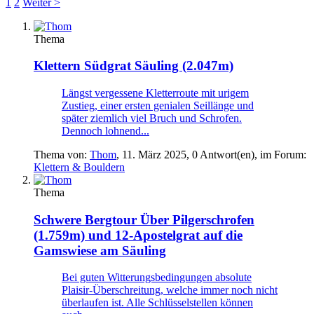
1
2
Weiter >
Thema
Klettern
Südgrat Säuling (2.047m)
Längst vergessene Kletterroute mit urigem
Zustieg, einer ersten genialen Seillänge und
später ziemlich viel Bruch und Schrofen.
Dennoch lohnend...
Thema von:
Thom
,
11. März 2025
, 0 Antwort(en), im Forum:
Klettern & Bouldern
Thema
Schwere Bergtour
Über Pilgerschrofen
(1.759m) und 12-Apostelgrat auf die
Gamswiese am Säuling
Bei guten Witterungsbedingungen absolute
Plaisir-Überschreitung, welche immer noch nicht
überlaufen ist. Alle Schlüsselstellen können