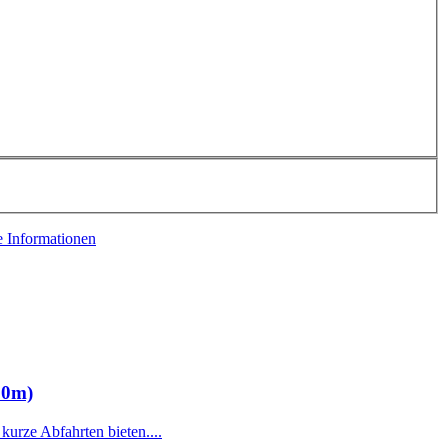
e Informationen
30m)
urze Abfahrten bieten....