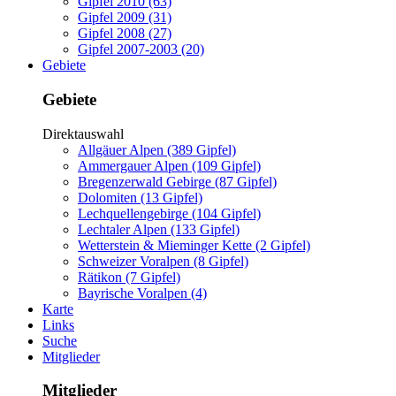
Gipfel 2010 (63)
Gipfel 2009 (31)
Gipfel 2008 (27)
Gipfel 2007-2003 (20)
Gebiete
Gebiete
Direktauswahl
Allgäuer Alpen (389 Gipfel)
Ammergauer Alpen (109 Gipfel)
Bregenzerwald Gebirge (87 Gipfel)
Dolomiten (13 Gipfel)
Lechquellengebirge (104 Gipfel)
Lechtaler Alpen (133 Gipfel)
Wetterstein & Mieminger Kette (2 Gipfel)
Schweizer Voralpen (8 Gipfel)
Rätikon (7 Gipfel)
Bayrische Voralpen (4)
Karte
Links
Suche
Mitglieder
Mitglieder