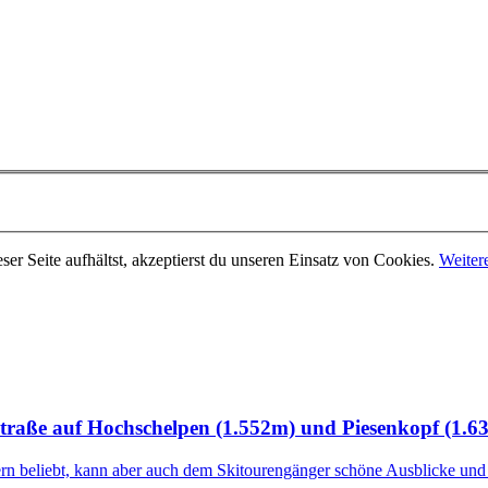
er Seite aufhältst, akzeptierst du unseren Einsatz von Cookies.
Weiter
traße auf Hochschelpen (1.552m) und Piesenkopf (1.6
n beliebt, kann aber auch dem Skitourengänger schöne Ausblicke und k