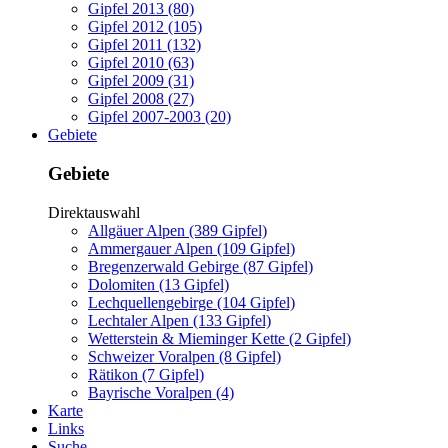
Gipfel 2013 (80)
Gipfel 2012 (105)
Gipfel 2011 (132)
Gipfel 2010 (63)
Gipfel 2009 (31)
Gipfel 2008 (27)
Gipfel 2007-2003 (20)
Gebiete
Gebiete
Direktauswahl
Allgäuer Alpen (389 Gipfel)
Ammergauer Alpen (109 Gipfel)
Bregenzerwald Gebirge (87 Gipfel)
Dolomiten (13 Gipfel)
Lechquellengebirge (104 Gipfel)
Lechtaler Alpen (133 Gipfel)
Wetterstein & Mieminger Kette (2 Gipfel)
Schweizer Voralpen (8 Gipfel)
Rätikon (7 Gipfel)
Bayrische Voralpen (4)
Karte
Links
Suche