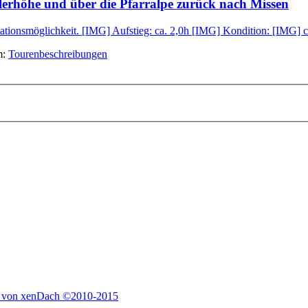
lerhöhe und über die Pfarralpe zurück nach Missen
iationsmöglichkeit. [IMG] Aufstieg: ca. 2,0h [IMG] Kondition: [IMG] 
m:
Tourenbeschreibungen
 von xenDach
©2010-2015