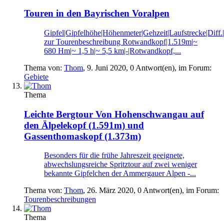
Touren in den Bayrischen Voralpen
Gipfel|Gipfelhöhe|Höhenmeter|Gehzeit|Laufstrecke|Diff.
zur Tourenbeschreibung Rotwandkopf|1.519m|~
680 Hm|~ 1,5 h|~ 5,5 km|-|Rotwandkopf,...
Thema von:
Thom
,
9. Juni 2020
, 0 Antwort(en), im Forum:
Gebiete
Thema
Leichte Bergtour
Von Hohenschwangau auf
den Älpelekopf (1.591m) und
Gassenthomaskopf (1.373m)
Besonders für die frühe Jahreszeit geeignete,
abwechslungsreiche Spritztour auf zwei weniger
bekannte Gipfelchen der Ammergauer Alpen -...
Thema von:
Thom
,
26. März 2020
, 0 Antwort(en), im Forum:
Tourenbeschreibungen
Thema