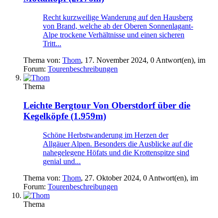
Recht kurzweilige Wanderung auf den Hausberg
von Brand, welche ab der Oberen Sonnenlagant-
Alpe trockene Verhältnisse und einen sicheren
Tritt...
Thema von:
Thom
,
17. November 2024
, 0 Antwort(en), im
Forum:
Tourenbeschreibungen
Thema
Leichte Bergtour
Von Oberstdorf über die
Kegelköpfe (1.959m)
Schöne Herbstwanderung im Herzen der
Allgäuer Alpen. Besonders die Ausblicke auf die
nahegelegene Höfats und die Krottenspitze sind
genial und...
Thema von:
Thom
,
27. Oktober 2024
, 0 Antwort(en), im
Forum:
Tourenbeschreibungen
Thema