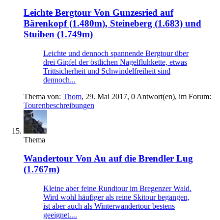
Leichte Bergtour
Von Gunzesried auf
Bärenkopf (1.480m), Steineberg (1.683) und
Stuiben (1.749m)
Leichte und dennoch spannende Bergtour über
drei Gipfel der östlichen Nagelfluhkette, etwas
Trittsicherheit und Schwindelfreiheit sind
dennoch...
Thema von:
Thom
,
29. Mai 2017
, 0 Antwort(en), im Forum:
Tourenbeschreibungen
Thema
Wandertour
Von Au auf die Brendler Lug
(1.767m)
Kleine aber feine Rundtour im Bregenzer Wald.
Wird wohl häufiger als reine Skitour begangen,
ist aber auch als Winterwandertour bestens
geeignet....