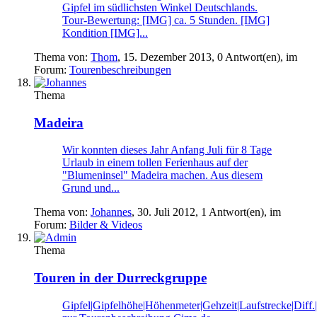
Gipfel im südlichsten Winkel Deutschlands.
Tour-Bewertung: [IMG] ca. 5 Stunden. [IMG]
Kondition [IMG]...
Thema von:
Thom
,
15. Dezember 2013
, 0 Antwort(en), im
Forum:
Tourenbeschreibungen
Thema
Madeira
Wir konnten dieses Jahr Anfang Juli für 8 Tage
Urlaub in einem tollen Ferienhaus auf der
"Blumeninsel" Madeira machen. Aus diesem
Grund und...
Thema von:
Johannes
,
30. Juli 2012
, 1 Antwort(en), im
Forum:
Bilder & Videos
Thema
Touren in der Durreckgruppe
Gipfel|Gipfelhöhe|Höhenmeter|Gehzeit|Laufstrecke|Diff.