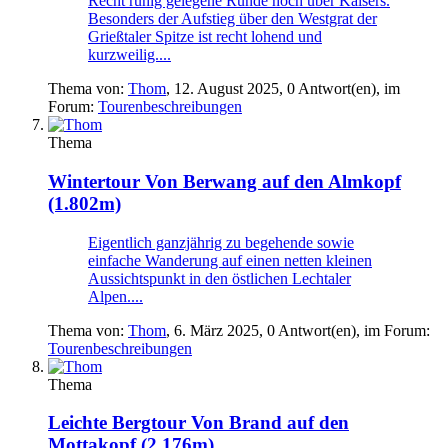
Recht ruhig gelegene Runde hoch über Kaisers.
Besonders der Aufstieg über den Westgrat der
Grießtaler Spitze ist recht lohend und
kurzweilig....
Thema von:
Thom
,
12. August 2025
, 0 Antwort(en), im
Forum:
Tourenbeschreibungen
Thema
Wintertour
Von Berwang auf den Almkopf
(1.802m)
Eigentlich ganzjährig zu begehende sowie
einfache Wanderung auf einen netten kleinen
Aussichtspunkt in den östlichen Lechtaler
Alpen....
Thema von:
Thom
,
6. März 2025
, 0 Antwort(en), im Forum:
Tourenbeschreibungen
Thema
Leichte Bergtour
Von Brand auf den
Mottakopf (2.176m)