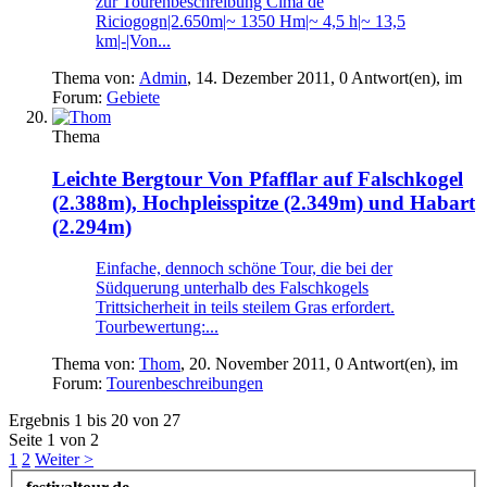
zur Tourenbeschreibung Cima de
Riciogogn|2.650m|~ 1350 Hm|~ 4,5 h|~ 13,5
km|-|Von...
Thema von:
Admin
,
14. Dezember 2011
, 0 Antwort(en), im
Forum:
Gebiete
Thema
Leichte Bergtour
Von Pfafflar auf Falschkogel
(2.388m), Hochpleisspitze (2.349m) und Habart
(2.294m)
Einfache, dennoch schöne Tour, die bei der
Südquerung unterhalb des Falschkogels
Trittsicherheit in teils steilem Gras erfordert.
Tourbewertung:...
Thema von:
Thom
,
20. November 2011
, 0 Antwort(en), im
Forum:
Tourenbeschreibungen
Ergebnis 1 bis 20 von 27
Seite 1 von 2
1
2
Weiter >