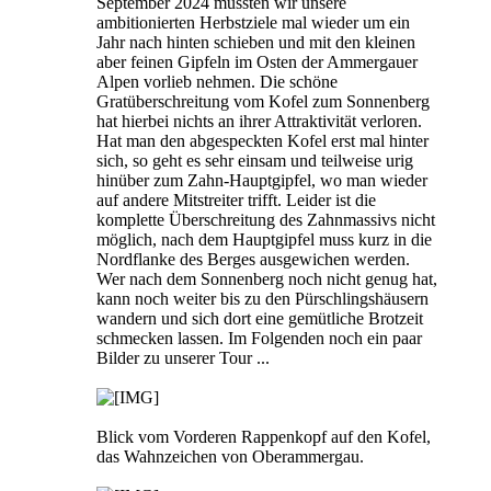
September 2024 mussten wir unsere
ambitionierten Herbstziele mal wieder um ein
Jahr nach hinten schieben und mit den kleinen
aber feinen Gipfeln im Osten der Ammergauer
Alpen vorlieb nehmen. Die schöne
Gratüberschreitung vom Kofel zum Sonnenberg
hat hierbei nichts an ihrer Attraktivität verloren.
Hat man den abgespeckten Kofel erst mal hinter
sich, so geht es sehr einsam und teilweise urig
hinüber zum Zahn-Hauptgipfel, wo man wieder
auf andere Mitstreiter trifft. Leider ist die
komplette Überschreitung des Zahnmassivs nicht
möglich, nach dem Hauptgipfel muss kurz in die
Nordflanke des Berges ausgewichen werden.
Wer nach dem Sonnenberg noch nicht genug hat,
kann noch weiter bis zu den Pürschlingshäusern
wandern und sich dort eine gemütliche Brotzeit
schmecken lassen. Im Folgenden noch ein paar
Bilder zu unserer Tour ...
Blick vom Vorderen Rappenkopf auf den Kofel,
das Wahnzeichen von Oberammergau.