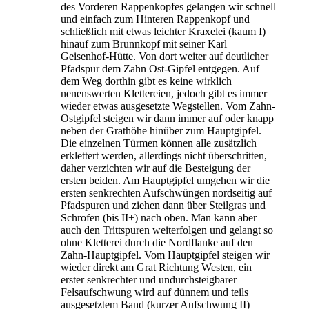
des Vorderen Rappenkopfes gelangen wir schnell
und einfach zum Hinteren Rappenkopf und
schließlich mit etwas leichter Kraxelei (kaum I)
hinauf zum Brunnkopf mit seiner Karl
Geisenhof-Hütte. Von dort weiter auf deutlicher
Pfadspur dem Zahn Ost-Gipfel entgegen. Auf
dem Weg dorthin gibt es keine wirklich
nenenswerten Klettereien, jedoch gibt es immer
wieder etwas ausgesetzte Wegstellen. Vom Zahn-
Ostgipfel steigen wir dann immer auf oder knapp
neben der Grathöhe hinüber zum Hauptgipfel.
Die einzelnen Türmen können alle zusätzlich
erklettert werden, allerdings nicht überschritten,
daher verzichten wir auf die Besteigung der
ersten beiden. Am Hauptgipfel umgehen wir die
ersten senkrechten Aufschwüngen nordseitig auf
Pfadspuren und ziehen dann über Steilgras und
Schrofen (bis II+) nach oben. Man kann aber
auch den Trittspuren weiterfolgen und gelangt so
ohne Kletterei durch die Nordflanke auf den
Zahn-Hauptgipfel. Vom Hauptgipfel steigen wir
wieder direkt am Grat Richtung Westen, ein
erster senkrechter und undurchsteigbarer
Felsaufschwung wird auf dünnem und teils
ausgesetztem Band (kurzer Aufschwung II)