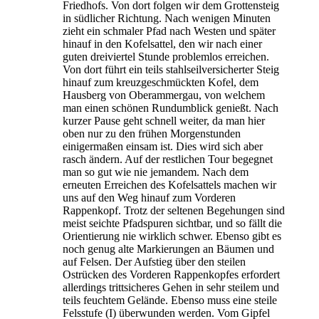
Friedhofs. Von dort folgen wir dem Grottensteig
in südlicher Richtung. Nach wenigen Minuten
zieht ein schmaler Pfad nach Westen und später
hinauf in den Kofelsattel, den wir nach einer
guten dreiviertel Stunde problemlos erreichen.
Von dort führt ein teils stahlseilversicherter Steig
hinauf zum kreuzgeschmückten Kofel, dem
Hausberg von Oberammergau, von welchem
man einen schönen Rundumblick genießt. Nach
kurzer Pause geht schnell weiter, da man hier
oben nur zu den frühen Morgenstunden
einigermaßen einsam ist. Dies wird sich aber
rasch ändern. Auf der restlichen Tour begegnet
man so gut wie nie jemandem. Nach dem
erneuten Erreichen des Kofelsattels machen wir
uns auf den Weg hinauf zum Vorderen
Rappenkopf. Trotz der seltenen Begehungen sind
meist seichte Pfadspuren sichtbar, und so fällt die
Orientierung nie wirklich schwer. Ebenso gibt es
noch genug alte Markierungen an Bäumen und
auf Felsen. Der Aufstieg über den steilen
Ostrücken des Vorderen Rappenkopfes erfordert
allerdings trittsicheres Gehen in sehr steilem und
teils feuchtem Gelände. Ebenso muss eine steile
Felsstufe (I) überwunden werden. Vom Gipfel