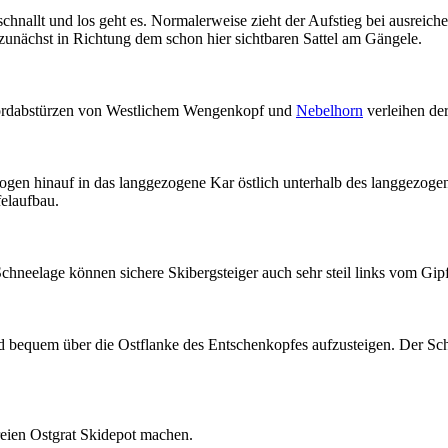
chnallt und los geht es. Normalerweise zieht der Aufstieg bei ausreich
zunächst in Richtung dem schon hier sichtbaren Sattel am Gängele.
Nordabstürzen von Westlichem Wengenkopf und
Nebelhorn
verleihen der
bogen hinauf in das langgezogene Kar östlich unterhalb des langgezog
felaufbau.
hneelage können sichere Skibergsteiger auch sehr steil links vom Gipfe
 bequem über die Ostflanke des Entschenkopfes aufzusteigen. Der Schn
reien Ostgrat Skidepot machen.