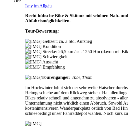
Ort:
Isny im Allgäu
Recht hübsche Bike & Skitour mit schönen Nah- und 
Abfahrtsmöglichkeiten.
Tour-Bewertung:
Gehzeit: ca. 3 Std. Aufstieg
Kondition
Strecke: 26,5 km / ca. 1250 Hm (davon mit Bi
Schwierigkeit
Aussicht
Empfehlung
Tourengänger:
Tobi, Thom
Im Hochwinter lohnt sich der sehr weite Hatscher durch
Heimgeschiebe auf dem Rückweg stehen. Hat allerdings di
Bikes relativ schnell und angenehm zu absolvieren - alle
Unternehmung nicht wirklich einen Abbruch. Sowohl Auf
kostenintensiveren Wanderparkplatz östlich von Bad Hin
schneebedingt unser Fahrraddepot wählen. Noch kurz zu 