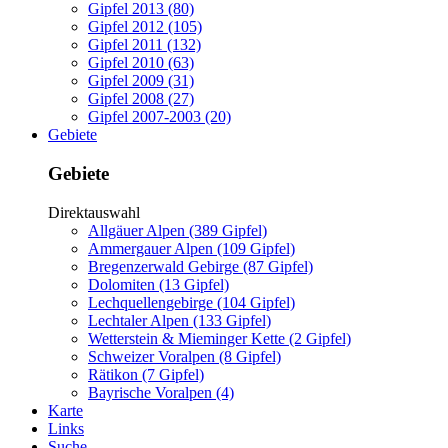
Gipfel 2013 (80)
Gipfel 2012 (105)
Gipfel 2011 (132)
Gipfel 2010 (63)
Gipfel 2009 (31)
Gipfel 2008 (27)
Gipfel 2007-2003 (20)
Gebiete
Gebiete
Direktauswahl
Allgäuer Alpen (389 Gipfel)
Ammergauer Alpen (109 Gipfel)
Bregenzerwald Gebirge (87 Gipfel)
Dolomiten (13 Gipfel)
Lechquellengebirge (104 Gipfel)
Lechtaler Alpen (133 Gipfel)
Wetterstein & Mieminger Kette (2 Gipfel)
Schweizer Voralpen (8 Gipfel)
Rätikon (7 Gipfel)
Bayrische Voralpen (4)
Karte
Links
Suche