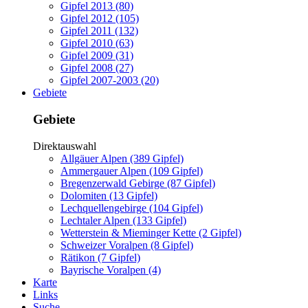
Gipfel 2013 (80)
Gipfel 2012 (105)
Gipfel 2011 (132)
Gipfel 2010 (63)
Gipfel 2009 (31)
Gipfel 2008 (27)
Gipfel 2007-2003 (20)
Gebiete
Gebiete
Direktauswahl
Allgäuer Alpen (389 Gipfel)
Ammergauer Alpen (109 Gipfel)
Bregenzerwald Gebirge (87 Gipfel)
Dolomiten (13 Gipfel)
Lechquellengebirge (104 Gipfel)
Lechtaler Alpen (133 Gipfel)
Wetterstein & Mieminger Kette (2 Gipfel)
Schweizer Voralpen (8 Gipfel)
Rätikon (7 Gipfel)
Bayrische Voralpen (4)
Karte
Links
Suche