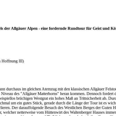
els der Allgäuer Alpen - eine fordernde Rundtour für Geist und Kö
n Hoffnung III)
kann durchaus im gleichen Atemzug mit den klassischen Allgäuer Felsto
as Niveau des "Allgäuer Matterhorns" heran kommen. Dennoch fordert d
beispiellos brüchigen Westgrat ein hohes Maß an Trittsicherheit ab. Du
hmal um ein gutes Stück, gerade durch die Länge der Tour ist es wicht
lieren. Der darauffolgende Besuch des Westlichen Berges der Guten H
er, welcher netterweise vom Hüttenwirt des Waltenberger Hauses immer