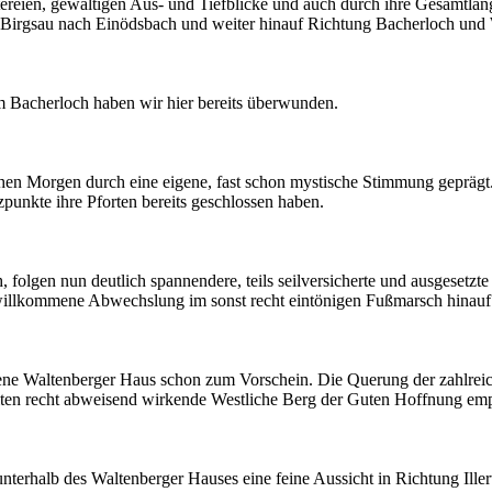
ettereien, gewaltigen Aus- und Tiefblicke und auch durch ihre Gesamtl
ber Birgsau nach Einödsbach und weiter hinauf Richtung Bacherloch und
um Bacherloch haben wir hier bereits überwunden.
hen Morgen durch eine eigene, fast schon mystische Stimmung geprägt
punkte ihre Pforten bereits geschlossen haben.
folgen nun deutlich spannendere, teils seilversicherte und ausgesetzt
ne willkommene Abwechslung im sonst recht eintönigen Fußmarsch hinau
e Waltenberger Haus schon zum Vorschein. Die Querung der zahlreichen
eiten recht abweisend wirkende Westliche Berg der Guten Hoffnung em
unterhalb des Waltenberger Hauses eine feine Aussicht in Richtung Il