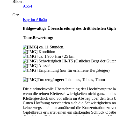
Bilder:
9.554
Ort:
Isny im Allgäu
Bildgewaltige Überschreitung des dritthöchsten Gipf
Tour-Bewertung:
ca. 11 Stunden.
Kondition
ca. 1.950 Hm / 25 km
Schwierigkeit III-/T5 (Östlicher Berg der Gute
Aussicht
Empfehlung (nur für erfahrene Bergsteiger)
Tourengänger:
Johannes, Tobias, Thom
Die eindrucksvolle Überschreitung der Hochfrottspitze 
wenn die reinen Kletterschwierigkeiten nicht ganz an d
Klettergeschick und vor allem im Abstieg über den teils 
Guten Hoffnung verschärfen sich die Schwierigkeiten noc
keineswegs auch nur annähernd die Konzentration zu ver
Gipfelkreuz erwartet einen ein stärkender Schluck Obstl