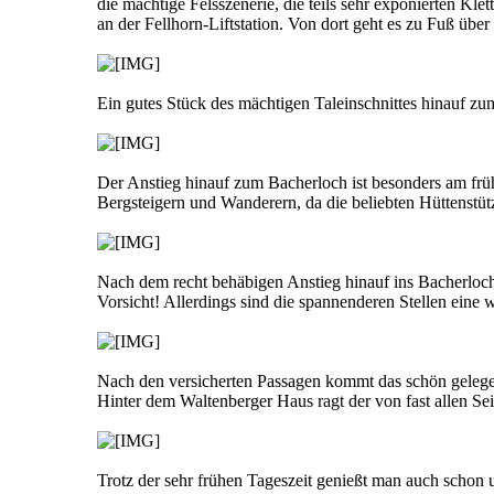
die mächtige Felsszenerie, die teils sehr exponierten Kl
an der Fellhorn-Liftstation. Von dort geht es zu Fuß ü
Ein gutes Stück des mächtigen Taleinschnittes hinauf z
Der Anstieg hinauf zum Bacherloch ist besonders am frü
Bergsteigern und Wanderern, da die beliebten Hüttenstütz
Nach dem recht behäbigen Anstieg hinauf ins Bacherloch, 
Vorsicht! Allerdings sind die spannenderen Stellen ei
Nach den versicherten Passagen kommt das schön gelegen
Hinter dem Waltenberger Haus ragt der von fast allen S
Trotz der sehr frühen Tageszeit genießt man auch schon 