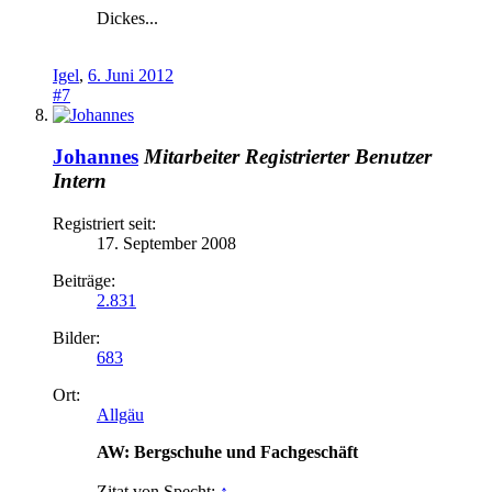
Dickes...
Igel
,
6. Juni 2012
#7
Johannes
Mitarbeiter
Registrierter Benutzer
Intern
Registriert seit:
17. September 2008
Beiträge:
2.831
Bilder:
683
Ort:
Allgäu
AW: Bergschuhe und Fachgeschäft
Zitat von Specht:
↑