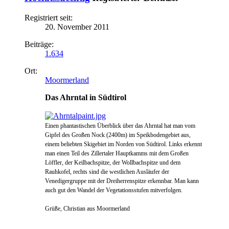
Registriert seit:
20. November 2011
Beiträge:
1.634
Ort:
Moormerland
Das Ahrntal in Südtirol
Einen phantastischen Überblick über das Ahrntal hat man vom
Gipfel des Großen Nock (2400m) im Speikbodengebiet aus,
einem beliebten Skigebiet im Norden von Südtirol. L
ink
s erkennt
man einen
Teil des Zillertaler Hauptkamms
m
it dem G
roßen
Löffler, der Keilbachspitze,
der Wollbachspitze und dem
Rauhkofel
, rechts
sind die westlichen Ausläufer der
Venedigergruppe mit der Dreiherrenspi
tze erkennbar. Man kann
auch gut den Wandel der Vegetationsstufen mitverfolgen.
Grüße, Christian aus Moormerland