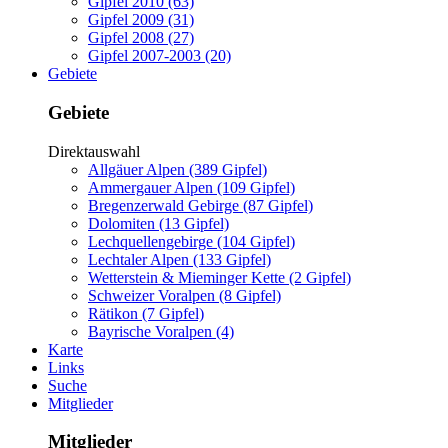
Gipfel 2010 (63)
Gipfel 2009 (31)
Gipfel 2008 (27)
Gipfel 2007-2003 (20)
Gebiete
Gebiete
Direktauswahl
Allgäuer Alpen (389 Gipfel)
Ammergauer Alpen (109 Gipfel)
Bregenzerwald Gebirge (87 Gipfel)
Dolomiten (13 Gipfel)
Lechquellengebirge (104 Gipfel)
Lechtaler Alpen (133 Gipfel)
Wetterstein & Mieminger Kette (2 Gipfel)
Schweizer Voralpen (8 Gipfel)
Rätikon (7 Gipfel)
Bayrische Voralpen (4)
Karte
Links
Suche
Mitglieder
Mitglieder