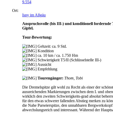
9.554
Ort:
Isny im Allgäu
Anspruchsvolle (bis III-) und konditionell fordernde
Gipfel.
Tour-Bewertung:
Gehzeit: ca. 9 Std.
Kondition
ca. 10 km / ca. 1.750 Hm
Schwierigkeit T5/II (Schlüsselstelle III-)
Aussicht
Empfehlung
Tourengänger:
Thom, Tobi
Die Dremelspitze gilt wohl zu Recht als einer der schön
aussreichenden Markierungen zwischen dem I. und oberen
wirklich den zweiten Schwierigkeits-grad absolut beherr
für den etwas schwerer fallenden Abstieg merken zu könn
die Nahe Parseierspitze, den unnahbaren Bergwerkskopf 
abwechslungsreich und interessant. Während der Hauptsaiso