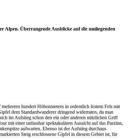
taler Alpen. Überrangende Ausblicke auf die umliegenden
uf mehreren hundert Höhenmetern in ordentlich festem Fels mit
r Gipfel dem Standardwanderer dringend widerraten, da man
sich im Aufstieg schon den ein oder anderen nützlichen Griff
ur mit einer unfassbar spektakulären Aussicht auf das Parzinn,
kerspitze aufwarten. Ebenso ist der Aufstieg durchaus
arkierten Steig erschlossene Gipfel in diesem Gebiet ist, für