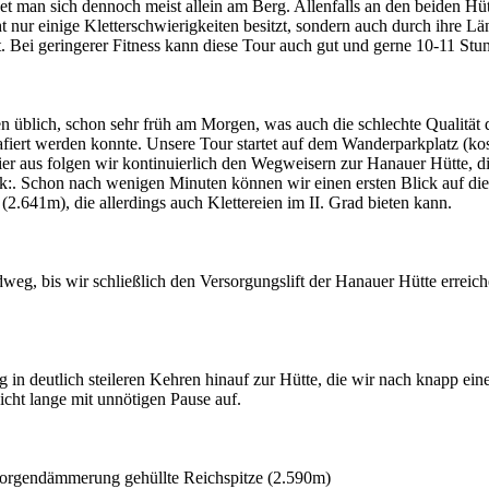
et man sich dennoch meist allein am Berg. Allenfalls an den beiden Hütt
t nur einige Kletterschwierigkeiten besitzt, sondern auch durch ihre
rt. Bei geringerer Fitness kann diese Tour auch gut und gerne 10-11 S
n üblich, schon sehr früh am Morgen, was auch die schlechte Qualität de
rafiert werden konnte. Unsere Tour startet auf dem Wanderparkplatz (
r aus folgen wir kontinuierlich den Wegweisern zur Hanauer Hütte, die
. Schon nach wenigen Minuten können wir einen ersten Blick auf die
2.641m), die allerdings auch Klettereien im II. Grad bieten kann.
eg, bis wir schließlich den Versorgungslift der Hanauer Hütte erreich
in deutlich steileren Kehren hinauf zur Hütte, die wir nach knapp ei
icht lange mit unnötigen Pause auf.
 Morgendämmerung gehüllte Reichspitze (2.590m)