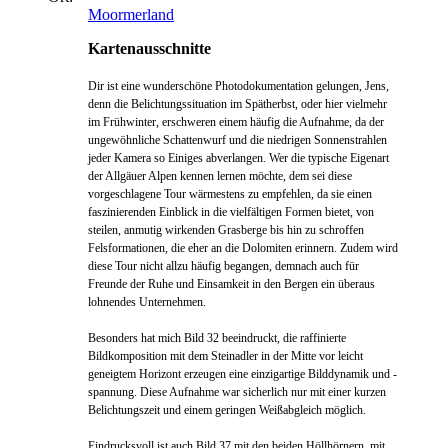
Moormerland
Kartenausschnitte
Dir ist eine wunderschöne Photodokumentation gelungen, Jens,
denn die Belichtungssituation im Spätherbst, oder hier vielmehr
im Frühwinter, erschweren einem häufig die Aufnahme, da der
ungewöhnliche Schattenwurf und die niedrigen Sonnenstrahlen
jeder Kamera so Einiges abverlangen. Wer die typische Eigenart
der Allgäuer Alpen kennen lernen möchte, dem sei diese
vorgeschlagene Tour wärmestens zu empfehlen, da sie einen
faszinierenden Einblick in die vielfältigen Formen bietet, von
steilen, anmutig wirkenden Grasberge bis hin zu schroffen
Felsformationen, die eher an die Dolomiten erinnern. Zudem wird
diese Tour nicht allzu häufig begangen, demnach auch für
Freunde der Ruhe und Einsamkeit in den Bergen ein überaus
lohnendes Unternehmen.
Besonders hat mich Bild 32 beeindruckt, die raffinierte
Bildkomposition mit dem Steinadler in der Mitte vor leicht
geneigtem Horizont erzeugen eine einzigartige Bilddynamik und -
spannung. Diese Aufnahme war sicherlich nur mit einer kurzen
Belichtungszeit und einem geringen Weißabgleich möglich.
Eindrucksvoll ist auch Bild 37 mit den beiden Höllhörnern, mit