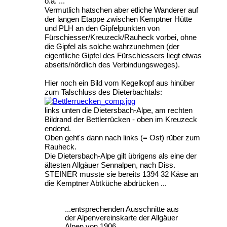
o.ä. ...
Vermutlich hatschen aber etliche Wanderer auf
der langen Etappe zwischen Kemptner Hütte
und PLH an den Gipfelpunkten von
Fürschiesser/Kreuzeck/Rauheck vorbei, ohne
die Gipfel als solche wahrzunehmen (der
eigentliche Gipfel des Fürschiessers liegt etwas
abseits/nördlich des Verbindungsweges).
Hier noch ein Bild vom Kegelkopf aus hinüber
zum Talschluss des Dieterbachtals:
links unten die Dietersbach-Alpe, am rechten
Bildrand der Bettlerrücken - oben im Kreuzeck
endend.
Oben geht's dann nach links (= Ost) rüber zum
Rauheck.
Die Dietersbach-Alpe gilt übrigens als eine der
ältesten Allgäuer Sennalpen, nach Diss.
STEINER musste sie bereits 1394 32 Käse an
die Kemptner Abtküche abdrücken ...
...entsprechenden Ausschnitte aus
der Alpenvereinskarte der Allgäuer
Alpen von 1906 ...