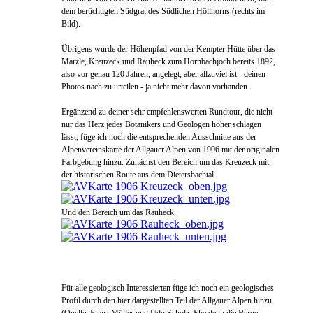
dem berüchtigten Südgrat des Südlichen Höllhorns (rechts im
Bild).
Übrigens wurde der Höhenpfad von der Kempter Hütte über das
Märzle, Kreuzeck und Rauheck zum Hornbachjoch bereits 1892,
also vor genau 120 Jahren, angelegt, aber allzuviel ist - deinen
Photos nach zu urteilen - ja nicht mehr davon vorhanden.
Ergänzend zu deiner sehr empfehlenswerten Rundtour, die nicht
nur das Herz jedes Botanikers und Geologen höher schlagen
lässt, füge ich noch die entsprechenden Ausschnitte aus der
Alpenvereinskarte der Allgäuer Alpen von 1906 mit der originalen
Farbgebung hinzu. Zunächst den Bereich um das Kreuzeck mit
der historischen Route aus dem Dietersbachtal.
Und den Bereich um das Rauheck.
Für alle geologisch Interessierten füge ich noch ein geologisches
Profil durch den hier dargestellten Teil der Allgäuer Alpen hinzu
(Quelle: Franz Müller und Udo Scholz: Ehe denn die Berge