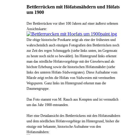
Bettlerrücken mit Höfatsmähdern und Höfats
um 1900
Der Bettlerrücken vor über 100 Jahren auf einer äußerst seltenen
Ansichtskarte:
Die obige historische Postkarte zeigt als eine der frühesten und
wahrscheinlich auch einzigen Fotografien den Bettlerrücken noch
zur Zeit des regen Schmuggels (siehe links unten, im Gegensatz
zu heute noch nicht so bewaldet). Im Hintergrund links erkennt
man das nördliche Höfatsvorgebirge mit der Gieselerwand als
höchste Erhebung sowie die historischen Höfatsmähder (siehe
links des unteren Höfats-Südwestgrates). Diese Aufnahme vom
Märzle zeigt rechts die Höfats von Südwesten mit vereinzelten
Wegspuren. Ganz links im Hintergrund erkennt man die
Daumengruppe.
Das Foto stammt von M. Rauch aus Kempten und ist vermutlich
um das Jahr 1900 entstanden.
Hier eine Detailansicht des Bettlerrückens mit den Höfatsmähdern
und dem nördlichen Höfatsvorgebirge im Hintergrund, bisher die
einzige mir bekannte, historische Aufnahme von den
Höfatsmähdern: