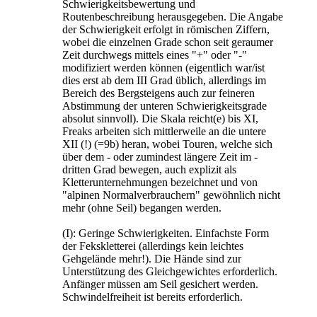
Schwierigkeitsbewertung und
Routenbeschreibung herausgegeben. Die Angabe
der Schwierigkeit erfolgt in römischen Ziffern,
wobei die einzelnen Grade schon seit geraumer
Zeit durchwegs mittels eines "+" oder "-"
modifiziert werden können (eigentlich war/ist
dies erst ab dem III Grad üblich, allerdings im
Bereich des Bergsteigens auch zur feineren
Abstimmung der unteren Schwierigkeitsgrade
absolut sinnvoll). Die Skala reicht(e) bis XI,
Freaks arbeiten sich mittlerweile an die untere
XII (!) (=9b) heran, wobei Touren, welche sich
über dem - oder zumindest längere Zeit im -
dritten Grad bewegen, auch explizit als
Kletterunternehmungen bezeichnet und von
"alpinen Normalverbrauchern" gewöhnlich nicht
mehr (ohne Seil) begangen werden.
(I): Geringe Schwierigkeiten. Einfachste Form
der Fekskletterei (allerdings kein leichtes
Gehgelände mehr!). Die Hände sind zur
Unterstützung des Gleichgewichtes erforderlich.
Anfänger müssen am Seil gesichert werden.
Schwindelfreiheit ist bereits erforderlich.