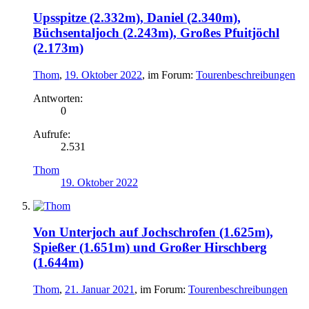
Upsspitze (2.332m), Daniel (2.340m),
Büchsentaljoch (2.243m), Großes Pfuitjöchl
(2.173m)
Thom
,
19. Oktober 2022
, im Forum:
Tourenbeschreibungen
Antworten:
0
Aufrufe:
2.531
Thom
19. Oktober 2022
Von Unterjoch auf Jochschrofen (1.625m),
Spießer (1.651m) und Großer Hirschberg
(1.644m)
Thom
,
21. Januar 2021
, im Forum:
Tourenbeschreibungen