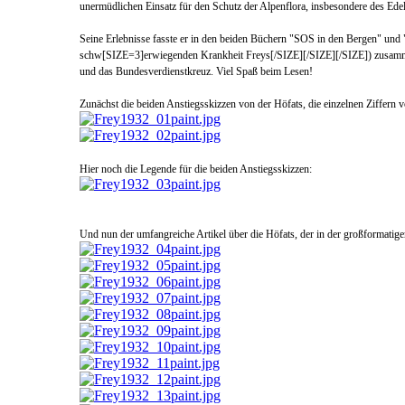
unerm
üdlichen Einsatz für den Schutz der Alpenflo
ra, insbesondere des Ed
Seine Erlebnisse fasste er in den beiden Büchern "SOS in den Bergen" und 
schw[SIZE=3]erwiegenden Krankheit Freys[/SIZE][/SIZE][/SIZE]) zusammen.
und das Bundesverdienstkreu
z. Viel S
paß beim Lesen!
Zunächst die beiden Anstiegsskizzen von der Höfats, die einzel
nen Ziffern v
Hier noch die Legende für die beiden Anstiegsskizzen:
Und nun der umf
angreiche Artikel über die Höfats, der in der großformati