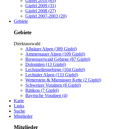
Gipfel 2010 (63)
Gipfel 2009 (31)
Gipfel 2008 (27)
Gipfel 2007-2003 (20)
Gebiete
Gebiete
Direktauswahl
Allgäuer Alpen (389 Gipfel)
Ammergauer Alpen (109 Gipfel)
Bregenzerwald Gebirge (87 Gipfel)
Dolomiten (13 Gipfel)
Lechquellengebirge (104 Gipfel)
Lechtaler Alpen (133 Gipfel)
Wetterstein & Mieminger Kette (2 Gipfel)
Schweizer Voralpen (8 Gipfel)
Rätikon (7 Gipfel)
Bayrische Voralpen (4)
Karte
Links
Suche
Mitglieder
Mitglieder