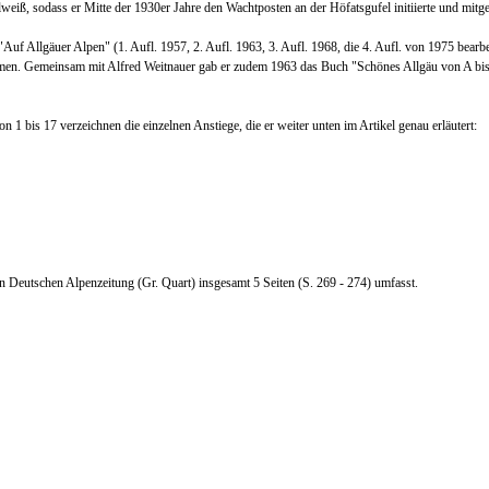
elweiß,
sodass er Mi
tte der 1930er Jahre den Wachtposten an der Höfatsgufel initiierte
und mitge
"Auf Allgäuer Alpen" (1. Aufl
.
1957, 2. Aufl. 1963, 3. Aufl. 1968, die 4. Aufl. von 1975 bea
 Gemeinsam mit Alfred Weitnauer gab er zudem 1963 das Buch "Schönes Allgäu von A bis Z" 
on 1 bis 17 verzeichnen die einzelnen Anstiege, die er weiter unten
im Artikel genau erläutert
:
gen Deutschen Alpenzeitung (
G
r. Quart) insgesamt 5 Seiten (S. 269 - 274) umfasst.