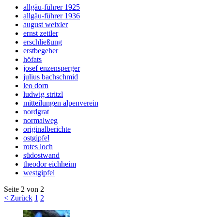
allgäu-führer 1925
allgäu-führer 1936
august weixler
ernst zettler
erschließung
erstbegeher
höfats
josef enzensperger
julius bachschmid
leo dorn
ludwig stritzl
mitteilungen alpenverein
nordgrat
normalweg
originalberichte
ostgipfel
rotes loch
südostwand
theodor eichheim
westgipfel
Seite 2 von 2
< Zurück
1
2