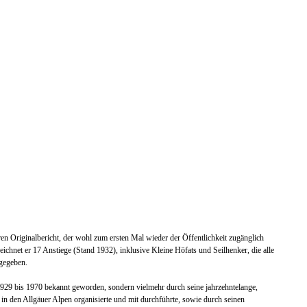
en Originalbericht, der wohl zum ersten Mal wieder der Öffentlichkeit zugänglich
eichnet er 17 Anstiege (Stand 1932), inklusive Kleine Höfats und Seilhenker, die alle
igegeben.
 1929 bis 1970 bekannt gew
orden, sondern vielmehr durch seine jahrze
h
ntelange
,
in den Allgäuer Alpen organisierte und mit
durchführte, so
wie durch seinen