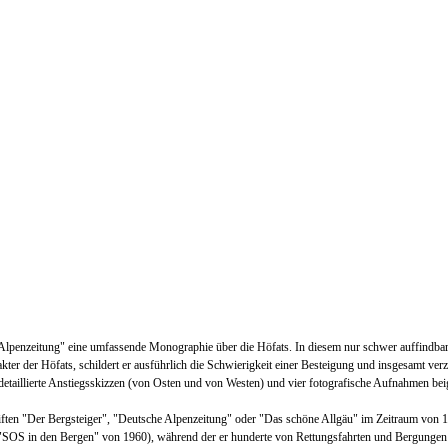
e Alpenzeitung" eine umfassende Monographie über die Höfats. In diesem nur schwer auffindbar
ak
ter
der Höfats, schildert er ausführlich die Schwierigkeit einer Besteigung und insgesamt verz
detaillierte Anstiegsskizzen (von Osten und von
We
sten) und vier fotografische Aufnahmen be
chriften "Der Bergsteiger", "Deutsche Alpenzeitung" oder "Das schöne Allgäu" im Zeitraum von
"SOS in den Bergen" von 1960), während der er hunderte von Rettun
gsfahrten und Berg
ungen 