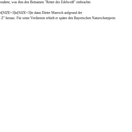
staltete, was ihm den Beinamen "Retter des Edelweiß" einbr
achte.
rbei[SIZE=3]te[SIZE=3]te dann Dieter Maresch aufgrund der
heraus. Für seine Verdienste erhielt er später den
Bayerische
n
Naturschutzpreis