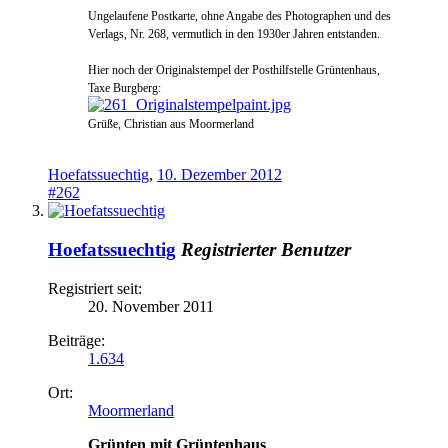
Ungelaufene Postkarte, ohne Angabe d
es Photographen un
d des
Verlags, Nr. 268, vermutlich in den 1
930er Jahren e
ntstanden.
Hi
er noch der Originalstempel der Posthilfstelle Grünt
enhaus,
Taxe Burgberg:
Grüße, Christian aus Moormerland
Hoefatssuechtig
,
10. Dezember 2012
#262
Hoefatssuechtig
Registrierter Benutzer
Registriert seit:
20. November 2011
Beiträge:
1.634
Ort:
Moormerland
Grünten mit Grüntenhaus