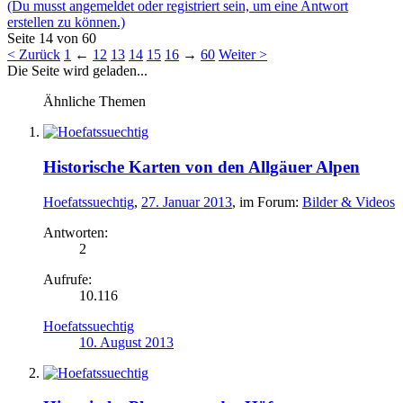
(Du musst angemeldet oder registriert sein, um eine Antwort
erstellen zu können.)
Seite 14 von 60
< Zurück
1
←
12
13
14
15
16
→
60
Weiter >
Die Seite wird geladen...
Ähnliche Themen
Historische Karten von den Allgäuer Alpen
Hoefatssuechtig
,
27. Januar 2013
, im Forum:
Bilder & Videos
Antworten:
2
Aufrufe:
10.116
Hoefatssuechtig
10. August 2013