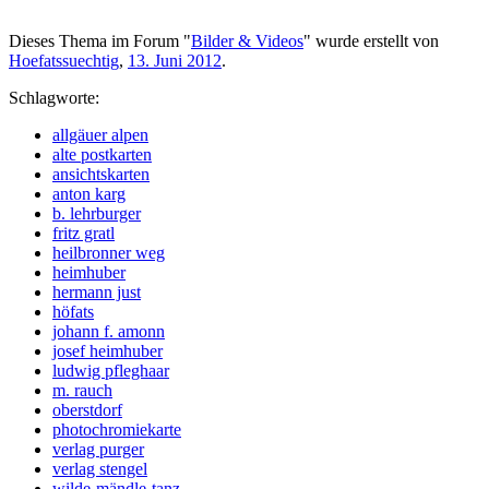
Dieses Thema im Forum "
Bilder & Videos
" wurde erstellt von
Hoefatssuechtig
,
13. Juni 2012
.
Schlagworte:
allgäuer alpen
alte postkarten
ansichtskarten
anton karg
b. lehrburger
fritz gratl
heilbronner weg
heimhuber
hermann just
höfats
johann f. amonn
josef heimhuber
ludwig pfleghaar
m. rauch
oberstdorf
photochromiekarte
verlag purger
verlag stengel
wilde-mändle-tanz