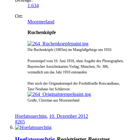
1.634
Ort:
Moormerland
Ruchenköpfe
Die Ruchenköpfe (1805m) im Mangfallgebirge um 1910.
Poststempel vom 16. Juni 1918, ohne Angabe des Photographen,
Bayerischer Ansichtskarten-
Verlag, M
ünchen, Nr. 306,
vermutlic
h um das Jahr 1910 entstanden.
Hier noch der Originalste
mpel der Posthilf
stelle Rotwandhaus,
Taxe
Neuhaus bei Schliers
ee:
Grüße, Christian aus Moormerland
Hoefatssuechtig
,
10. Dezember 2012
#265
Hoefatssuechtig
Registrierter Benutzer