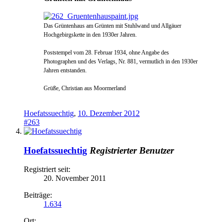
Das Grü
nte
nhaus am Grünten mit Stuhlwand und Allgäuer
Hochgebirgsket
te in den 1930er Jahren.
Poststempel vom 28. Februar 1934, oh
ne Angabe des
Photographen un
d des Verlags
, Nr. 881, vermutlich
in den 1930er
Jahren entstand
en
.
Grüße, Christian aus Moormerland
Hoefatssuechtig
,
10. Dezember 2012
#263
Hoefatssuechtig
Registrierter Benutzer
Registriert seit:
20. November 2011
Beiträge:
1.634
Ort: