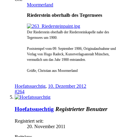
Moormerland
Riederstein oberhalb des Tegernsees
Der Riederstein oberhal
b der R
iedersteinkapelle
nahe des
Tegernsees um 1900.
Postste
mpel vom 09. S
e
ptember 190
6, Originalaufnahme und
Verlag von Hugo
Radeck, Kunstverlagsanstalt
München,
vermutlich um das Jahr
1900 ent
standen.
Grüße, Christian aus Moormerland
Hoefatssuechtig
,
10. Dezember 2012
#264
Hoefatssuechtig
Registrierter Benutzer
Registriert seit:
20. November 2011
Beiträge: