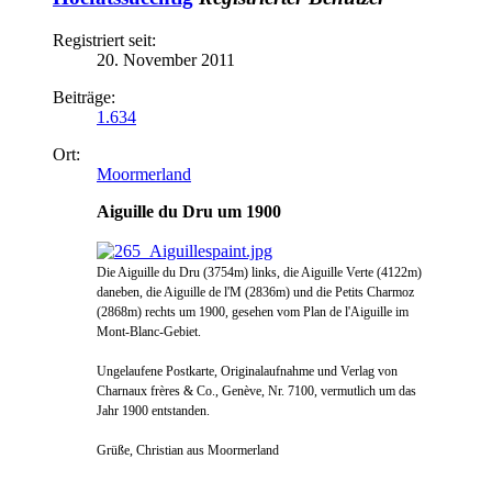
Registriert seit:
20. November 2011
Beiträge:
1.634
Ort:
Moormerland
Aiguille du Dru um 1900
Die Aiguille du Dru (3754m) lin
ks, die Aiguille Verte (4122m)
dan
eben, die Aiguille
de l'M (2836m) un
d die
Petits Charmoz
(2868m) rechts um 1900, ge
sehen vom Plan de l'Aiguille im
Mont-Bla
nc-Gebiet
.
Ungelaufene Postkarte, Originalaufnah
me und Verlag von
Charnau
x frères & Co., Gen
ève, Nr. 7100, vermutlich um
das
Jahr 1900 entstanden.
Grüße, Christian aus Moormerland