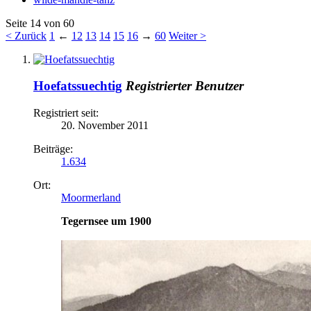
Seite 14 von 60
< Zurück
1
←
12
13
14
15
16
→
60
Weiter >
Hoefatssuechtig
Registrierter Benutzer
Registriert seit:
20. November 2011
Beiträge:
1.634
Ort:
Moormerland
Tegernsee um 1900