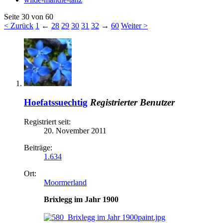
Seite 30 von 60
< Zurück
1
←
28
29
30
31
32
→
60
Weiter >
Hoefatssuechtig
Registrierter Benutzer
Registriert seit:
20. November 2011
Beiträge:
1.634
Ort:
Moormerland
Brixlegg im Jahr 1900