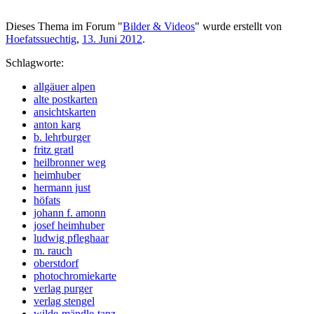
Dieses Thema im Forum "
Bilder & Videos
" wurde erstellt von
Hoefatssuechtig
,
13. Juni 2012
.
Schlagworte:
allgäuer alpen
alte postkarten
ansichtskarten
anton karg
b. lehrburger
fritz gratl
heilbronner weg
heimhuber
hermann just
höfats
johann f. amonn
josef heimhuber
ludwig pfleghaar
m. rauch
oberstdorf
photochromiekarte
verlag purger
verlag stengel
wilde-mändle-tanz