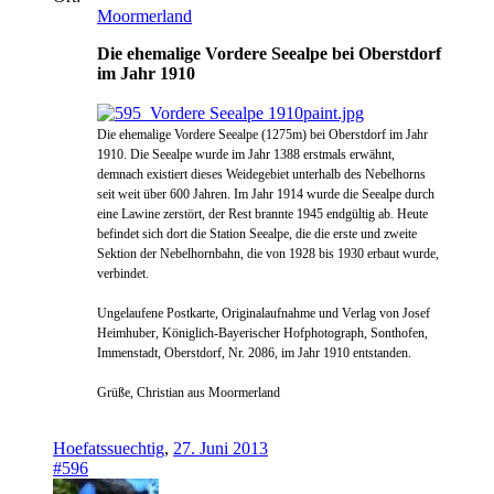
Moormerland
Die ehemalige Vordere Seealpe bei Oberstdorf
im Jahr 1910
Die ehemalige Vordere Seealpe (1275m) bei Oberstdorf im Jahr
1910. Die Seealpe wurde im Jahr 1388 erstmals erwähnt,
demnach existiert dieses Weidegebiet unterhalb des Nebelhorns
seit weit über 600 Jahren. Im Jahr 1914 wurde die Seealpe durch
eine Lawine zerstört, der Rest brannte 1945 endgültig ab. Heute
befindet sich dort die Station Seealpe, die die erste und zweite
Sektion der Nebelhornbahn, die von 1928 bis 1930 erbaut wurde,
verbindet.
Ungelaufene Postkarte,
Originalaufnahme und Verlag von Josef
Heimhuber, Königlich-Bayerischer Hofphotograph, Sonthofen,
Immenstadt, Oberstdorf, Nr. 2086, im Jahr 1910 entstanden.
Grüße, Christian aus Moormerland
Hoefatssuechtig
,
27. Juni 2013
#596