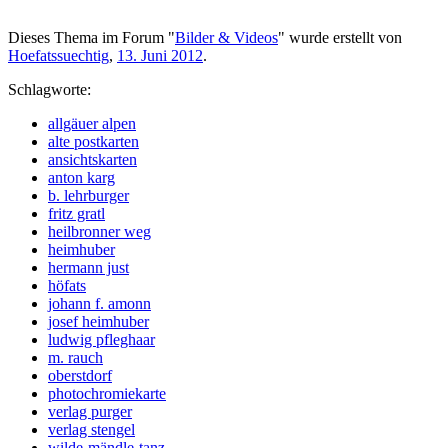
Dieses Thema im Forum "
Bilder & Videos
" wurde erstellt von
Hoefatssuechtig
,
13. Juni 2012
.
Schlagworte:
allgäuer alpen
alte postkarten
ansichtskarten
anton karg
b. lehrburger
fritz gratl
heilbronner weg
heimhuber
hermann just
höfats
johann f. amonn
josef heimhuber
ludwig pfleghaar
m. rauch
oberstdorf
photochromiekarte
verlag purger
verlag stengel
wilde-mändle-tanz