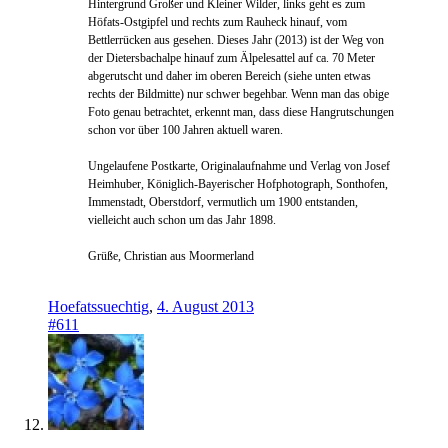
Hintergrund Großer und Kleiner Wilder, links geht es zum
Höfats-Ostgipfel und rechts zum Rauheck hinauf, vom
Bettlerrücken aus gesehen. Dieses Jahr (2013) ist der Weg von
der Dietersbachalpe hinauf zum Älpelesattel auf ca. 70 Meter
abgerutscht und daher im oberen Bereich (siehe unten etwas
rechts der Bildmitte) nur schwer begehbar. Wenn man das obige
Foto genau betrachtet, erkennt man, dass diese Hangrutschungen
schon vor über 100 Jahren aktuell waren.
Ungelaufene Postkarte, Originalaufnahme und Verlag von Josef
Heimhuber, Königlich-Bayerischer Hofphotograph, Sonthofen,
Immenstadt, Oberstdorf, vermutlich um 1900 entstanden,
vielleicht auch schon um das Jahr 1898.
Grüße, Christian aus Moormerland
Hoefatssuechtig
,
4. August 2013
#611