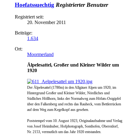
Hoefatssuechtig
Registrierter Benutzer
Registriert seit:
20. November 2011
Beiträge:
1.634
Ort:
Moormerland
Älpelesattel, Großer und Kleiner Wilder um
1920
Der Älpelesattel (1780m) in den Allgäuer Alpen um 1920, im
Hintergrund Großer und Kleiner Wilder, Nördliches und
Südliches Höllhorn, links der Normalweg zum Höfats-Ostgipfel
über den Falkenberg und rechts das Rauheck, vom Bettlerrücken
auf dem Weg zum Kegelkopf aus gesehen.
Poststempel vom 10. August 1923, Originalaufnahme und Verlag
von Josef Heimhuber, Hofphotograph, Sonthofen, Oberstdorf,
Nr. 2153, vermutlich um das Jahr 1920 entstanden.