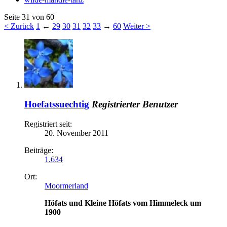
Seite 31 von 60
< Zurück
1
←
29
30
31
32
33
→
60
Weiter >
Hoefatssuechtig
Registrierter Benutzer
Registriert seit:
20. November 2011
Beiträge:
1.634
Ort:
Moormerland
Höfats und Kleine Höfats vom Himmeleck um
1900