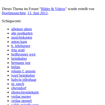
Dieses Thema im Forum "
Bilder & Videos
" wurde erstellt von
Hoefatssuechtig
,
13. Juni 2012
.
Schlagworte:
allgäuer alpen
alte postkarten
ansichtskarten
anton karg
b. lehrburger
fritz gratl
heilbronner weg
heimhuber
hermann just
höfats
johann f. amonn
josef heimhuber
ludwig pfleghaar
m. rauch
oberstdorf
photochromiekarte
verlag purger
verlag stengel
wilde-mändle-tanz