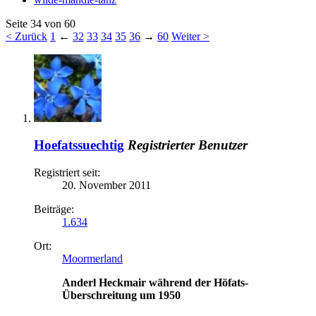
Seite 34 von 60
< Zurück
1
←
32
33
34
35
36
→
60
Weiter >
Hoefatssuechtig
Registrierter Benutzer
Registriert seit:
20. November 2011
Beiträge:
1.634
Ort:
Moormerland
Anderl Heckmair während der Höfats-
Überschreitung um 1950