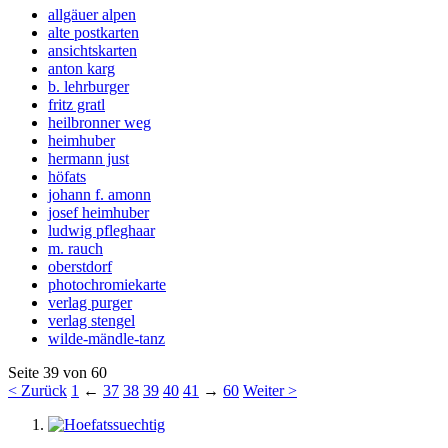
allgäuer alpen
alte postkarten
ansichtskarten
anton karg
b. lehrburger
fritz gratl
heilbronner weg
heimhuber
hermann just
höfats
johann f. amonn
josef heimhuber
ludwig pfleghaar
m. rauch
oberstdorf
photochromiekarte
verlag purger
verlag stengel
wilde-mändle-tanz
Seite 39 von 60
< Zurück
1
←
37
38
39
40
41
→
60
Weiter >