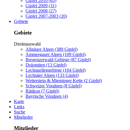
Gipfel 2010 (63)
Gipfel 2009 (31)
Gipfel 2008 (27)
Gipfel 2007-2003 (20)
Gebiete
Gebiete
Direktauswahl
Allgäuer Alpen (389 Gipfel)
Ammergauer Alpen (109 Gipfel)
Bregenzerwald Gebirge (87 Gipfel)
Dolomiten (13 Gipfel)
Lechquellengebirge (104 Gipfel)
Lechtaler Alpen (133 Gipfel)
Wetterstein & Mieminger Kette (2 Gipfel)
Schweizer Voralpen (8 Gipfel)
Rätikon (7 Gipfel)
Bayrische Voralpen (4)
Karte
Links
Suche
Mitglieder
Mitglieder