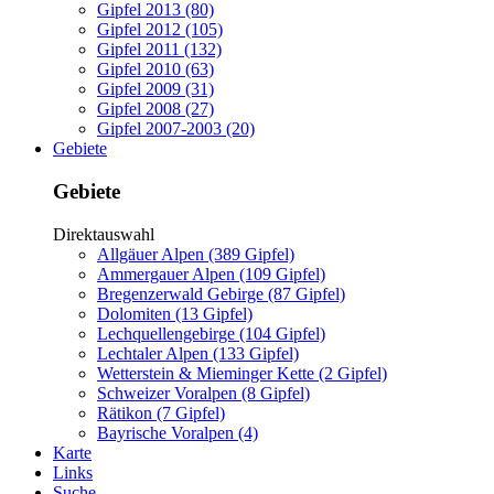
Gipfel 2013 (80)
Gipfel 2012 (105)
Gipfel 2011 (132)
Gipfel 2010 (63)
Gipfel 2009 (31)
Gipfel 2008 (27)
Gipfel 2007-2003 (20)
Gebiete
Gebiete
Direktauswahl
Allgäuer Alpen (389 Gipfel)
Ammergauer Alpen (109 Gipfel)
Bregenzerwald Gebirge (87 Gipfel)
Dolomiten (13 Gipfel)
Lechquellengebirge (104 Gipfel)
Lechtaler Alpen (133 Gipfel)
Wetterstein & Mieminger Kette (2 Gipfel)
Schweizer Voralpen (8 Gipfel)
Rätikon (7 Gipfel)
Bayrische Voralpen (4)
Karte
Links
Suche