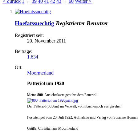
< Zurück
1
←
39
40
41
42
43
→
60
Weiter >
Hoefatssuechtig
Registrierter Benutzer
Registriert seit:
20. November 2011
Beiträge:
1.634
Ort:
Moormerland
Patteriol um 1920
Meine
800
. Ansichtskarte gebührt dem Patteriol.
Der Patteriol (3056m) im Verwall, vom Kuchenjoch aus gesehen.
Poststempel vom 23. Juli 1922, Aufnahme und Verlag von Susanne Homann,
Grüße, Christian aus Moormerland