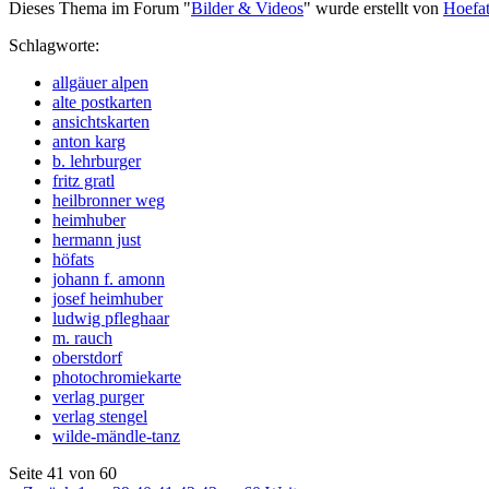
Dieses Thema im Forum "
Bilder & Videos
" wurde erstellt von
Hoefat
Schlagworte:
allgäuer alpen
alte postkarten
ansichtskarten
anton karg
b. lehrburger
fritz gratl
heilbronner weg
heimhuber
hermann just
höfats
johann f. amonn
josef heimhuber
ludwig pfleghaar
m. rauch
oberstdorf
photochromiekarte
verlag purger
verlag stengel
wilde-mändle-tanz
Seite 41 von 60