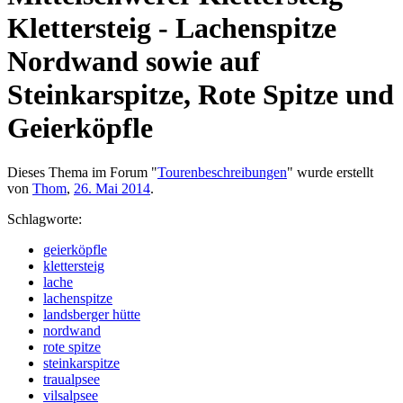
Klettersteig - Lachenspitze
Nordwand sowie auf
Steinkarspitze, Rote Spitze und
Geierköpfle
Dieses Thema im Forum "
Tourenbeschreibungen
" wurde erstellt
von
Thom
,
26. Mai 2014
.
Schlagworte:
geierköpfle
klettersteig
lache
lachenspitze
landsberger hütte
nordwand
rote spitze
steinkarspitze
traualpsee
vilsalpsee