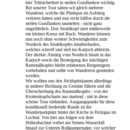
hier Trittsicherheit in steilen Grasflanken wichtig.
Bei unserer Tour sahen wir gleich mehrere
Wanderer, welche die Pfadspur im Aufstieg
verloren hatten und nun recht hilflos durch die
steilen Grasflanken taumelten - nicht ganz
ungefährlich. Den Strahlkopf ziert mittlerweile
ein kleines Kreuz mit Buch. Wanderer können
nun noch ohne weitere Schwierigkeiten zum
Nordeck des Strahlkopfes hinüberlaufen,
welches schroff und steil ins Karjoch abbricht.
Der direkte Abstieg vom Nordeck hinab in das
Karjoch sowie die Besteigung des mächtigen
Ramstallkopfes bleibt erfahrenen Bergsteigern
vorbehalten und sollte von Wanderern gemieden
werden.
Wir wollten uns den Jöchlspitzkamm allerdings
in anderer Richtung zu Gemüte führen und die
Überschreitung des Ramstallkopfes - von der
Krottenkopfscharte aus startend - mit in diese
schöne Tour einbinden. Ausgangspunkt für diese
konditionell fordernde Runde ist der
Wanderparkplatz hinter der Kirche in Holzgau im
Lechtal. Von hier aus folgen wir dem
Höhenbachtal vorbei am Simms-Wasserfall
hinauf zur Unteren Roßgumpenalpe, vor welcher