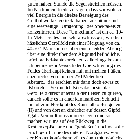
guten halben Stunde die Segel streichen müssen.
Im Nachhinein bleibt zu sagen, dass wir wohl zu
viel Energie in die direkte Besteigung des
Gratbollwerkes gesteckt haben, anstatt uns auf
eine westseitige "Umgehung" des Spektakels zu
konzentrieren. Diese "Umgehung" ist ein ca. 10-
15 Meter breites und sehr abschüssiges, wirklich
hässliches Geröllfeld mit einer Neigung von ca.
40-50°. Man kann es über einen heiklen Abstieg
über eine direkt über dem Abgrund befindliche,
brüchige Felskante erreichen - allerdings bekam
ich bei meinem Versuch der Überschreitung des
Feldes überhaupt keinen halt mit meinen Füßen,
dazu rechts von mir der 250 Meter tiefe
Absturz... das erschien mir dann doch etwas zu
risikoreich. Vermutlich ist es das beste, das
Geröllfeld direkt unterhalb der Felsen zu queren,
danach sollte es in einer kaminartigen Schlucht
hinauf zum Nordgrat des Ramstallkopfes gehen
(II) und von dort an einfacher auf dessen Gipfel.
Egal - Vernunft muss immer siegen und so
machen wir uns auf den Rückweg in die
Krottenkopfscharte und "genießen" nochmals die
brüchigen Türme des unteren Nordgrates. Von
der Krottenkopfscharte gilt es dann mit möglichst