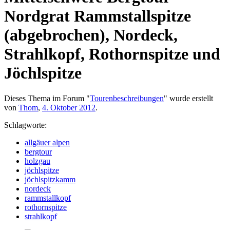
Nordgrat Rammstallspitze
(abgebrochen), Nordeck,
Strahlkopf, Rothornspitze und
Jöchlspitze
Dieses Thema im Forum "
Tourenbeschreibungen
" wurde erstellt
von
Thom
,
4. Oktober 2012
.
Schlagworte:
allgäuer alpen
bergtour
holzgau
jöchlspitze
jöchlspitzkamm
nordeck
rammstallkopf
rothornspitze
strahlkopf