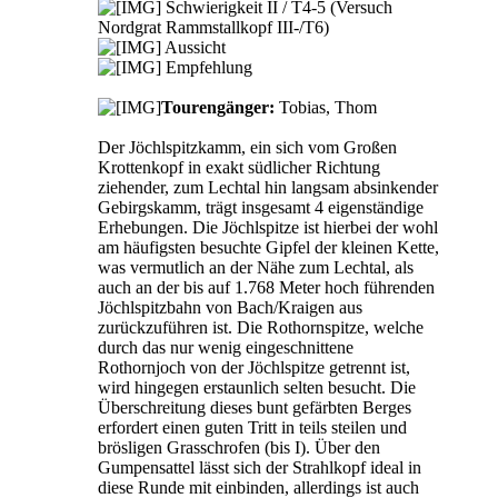
Schwierigkeit II / T4-5 (Versuch
Nordgrat Rammstallkopf III-/T6)
Aussicht
Empfehlung
Tourengänger:
Tobias, Thom
Der Jöchlspitzkamm, ein sich vom Großen
Krottenkopf in exakt südlicher Richtung
ziehender, zum Lechtal hin langsam absinkender
Gebirgskamm, trägt insgesamt 4 eigenständige
Erhebungen. Die Jöchlspitze ist hierbei der wohl
am häufigsten besuchte Gipfel der kleinen Kette,
was vermutlich an der Nähe zum Lechtal, als
auch an der bis auf 1.768 Meter hoch führenden
Jöchlspitzbahn von Bach/Kraigen aus
zurückzuführen ist. Die Rothornspitze, welche
durch das nur wenig eingeschnittene
Rothornjoch von der Jöchlspitze getrennt ist,
wird hingegen erstaunlich selten besucht. Die
Überschreitung dieses bunt gefärbten Berges
erfordert einen guten Tritt in teils steilen und
brösligen Grasschrofen (bis I). Über den
Gumpensattel lässt sich der Strahlkopf ideal in
diese Runde mit einbinden, allerdings ist auch