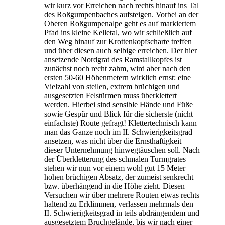
wir kurz vor Erreichen nach rechts hinauf ins Tal
des Roßgumpenbaches aufsteigen. Vorbei an der
Oberen Roßgumpenalpe geht es auf markiertem
Pfad ins kleine Kelletal, wo wir schließlich auf
den Weg hinauf zur Krottenkopfscharte treffen
und über diesen auch selbige erreichen. Der hier
ansetzende Nordgrat des Ramstallkopfes ist
zunächst noch recht zahm, wird aber nach den
ersten 50-60 Höhenmetern wirklich ernst: eine
Vielzahl von steilen, extrem brüchigen und
ausgesetzten Felstürmen muss überklettert
werden. Hierbei sind sensible Hände und Füße
sowie Gespür und Blick für die sicherste (nicht
einfachste) Route gefragt! Klettertechnisch kann
man das Ganze noch im II. Schwierigkeitsgrad
ansetzen, was nicht über die Ernsthaftigkeit
dieser Unternehmung hinwegtäuschen soll. Nach
der Überkletterung des schmalen Turmgrates
stehen wir nun vor einem wohl gut 15 Meter
hohen brüchigen Absatz, der zumeist senkrecht
bzw. überhängend in die Höhe zieht. Diesen
Versuchen wir über mehrere Routen etwas rechts
haltend zu Erklimmen, verlassen mehrmals den
II. Schwierigkeitsgrad in teils abdrängendem und
ausgesetztem Bruchgelände, bis wir nach einer