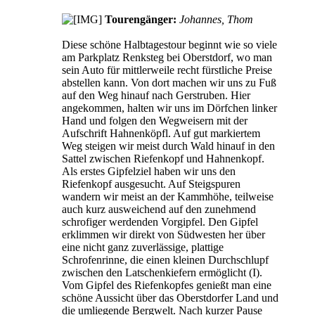
Tourengänger:
Johannes, Thom
Diese schöne Halbtagestour beginnt wie so viele
am Parkplatz Renksteg bei Oberstdorf, wo man
sein Auto für mittlerweile recht fürstliche Preise
abstellen kann. Von dort machen wir uns zu Fuß
auf den Weg hinauf nach Gerstruben. Hier
angekommen, halten wir uns im Dörfchen linker
Hand und folgen den Wegweisern mit der
Aufschrift Hahnenköpfl. Auf gut markiertem
Weg steigen wir meist durch Wald hinauf in den
Sattel zwischen Riefenkopf und Hahnenkopf.
Als erstes Gipfelziel haben wir uns den
Riefenkopf ausgesucht. Auf Steigspuren
wandern wir meist an der Kammhöhe, teilweise
auch kurz ausweichend auf den zunehmend
schrofiger werdenden Vorgipfel. Den Gipfel
erklimmen wir direkt von Südwesten her über
eine nicht ganz zuverlässige, plattige
Schrofenrinne, die einen kleinen Durchschlupf
zwischen den Latschenkiefern ermöglicht (I).
Vom Gipfel des Riefenkopfes genießt man eine
schöne Aussicht über das Oberstdorfer Land und
die umliegende Bergwelt. Nach kurzer Pause