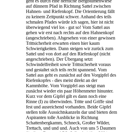
geht es durch eine herrliche Bergblumenwiese
auf dünnem Pfad in Richtung Sattel zwischen
Hahnen- und Riefenkopf. Die Orientierung fällt
zu keinem Zeitpunkt schwer. Anhand des teils
schmalen Pfades würde ich sagen, hier ist nicht
überwiegend viel los - gut so! Vom Sattel aus
gehen wir erst nach rechts auf den Hahnenkopf
(angeschrieben). Abgesehen von einer gewissen
Trittsicherheit erwarten einen hier kaum
Schwierigkeiten. Dann steigen wir zurück zum
Sattel und von dort auf den Riefenkopf (nicht
angeschrieben). Der Übergang setzt
Schwindelfreiheit sowie Trittsicherheit voraus
und gestaltet sich teils recht spannend. Vom
Sattel aus geht es zunächst auf den Vorgipfel des
Riefenkopfes - dies meist direkt an der
Kammhöhe. Vom Vorgipfel aus steigt man
zunächst wieder ein paar Höhenmeter hinunter.
Kurz vor dem Gipfel gilt es dann noch eine
Rinne (I) zu überwinden. Tritte und Griffe sind
fest und ausreichend vorhanden. Beide Gipfel
stellen tolle Aussichtskanzeln dar und bieten dem
Aspiranten tolle Ausblicke in Richtung
Schattenbergkamm, Schneck, Großer Wilder,
Trettach, und und und. Auch von uns 5 Daumen