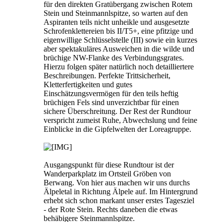
für den direkten Gratübergang zwischen Rotem
Stein und Steinmannlspitze, so warten auf den
Aspiranten teils nicht unheikle und ausgesetzte
Schrofenklettereien bis II/T5+, eine pfitzige und
eigenwillige Schlüsselstelle (III) sowie ein kurzes
aber spektakuläres Ausweichen in die wilde und
brüchige NW-Flanke des Verbindungsgrates.
Hierzu folgen später natürlich noch detailliertere
Beschreibungen. Perfekte Trittsicherheit,
Kletterfertigkeiten und gutes
Einschätzungsvermögen für den teils heftig
brüchigen Fels sind unverzichtbar für einen
sichere Überschreitung. Der Rest der Rundtour
verspricht zumeist Ruhe, Abwechslung und feine
Einblicke in die Gipfelwelten der Loreagruppe.
Ausgangspunkt für diese Rundtour ist der
Wanderparkplatz im Ortsteil Gröben von
Berwang. Von hier aus machen wir uns durchs
Älpeletal in Richtung Älpele auf. Im Hintergrund
erhebt sich schon markant unser erstes Tagesziel
- der Rote Stein. Rechts daneben die etwas
behäbigere Steinmannlspitze.