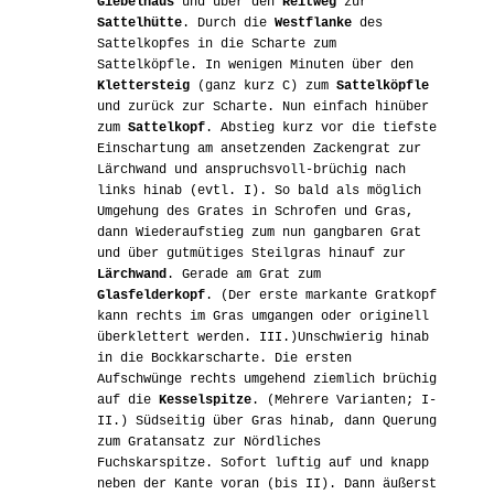
Giebelhaus
und über den
Reitweg
zur
Sattelhütte
. Durch die
Westflanke
des
Sattelkopfes in die Scharte zum
Sattelköpfle. In wenigen Minuten über den
Klettersteig
(ganz kurz C) zum
Sattelköpfle
und zurück zur Scharte. Nun einfach hinüber
zum
Sattelkopf
. Abstieg kurz vor die tiefste
Einschartung am ansetzenden Zackengrat zur
Lärchwand und anspruchsvoll-brüchig nach
links hinab (evtl. I). So bald als möglich
Umgehung des Grates in Schrofen und Gras,
dann Wiederaufstieg zum nun gangbaren Grat
und über gutmütiges Steilgras hinauf zur
Lärchwand
. Gerade am Grat zum
Glasfelderkopf
. (Der erste markante Gratkopf
kann rechts im Gras umgangen oder originell
überklettert werden. III.)Unschwierig hinab
in die Bockkarscharte. Die ersten
Aufschwünge rechts umgehend ziemlich brüchig
auf die
Kesselspitze
. (Mehrere Varianten; I-
II.) Südseitig über Gras hinab, dann Querung
zum Gratansatz zur Nördliches
Fuchskarspitze. Sofort luftig auf und knapp
neben der Kante voran (bis II). Dann äußerst