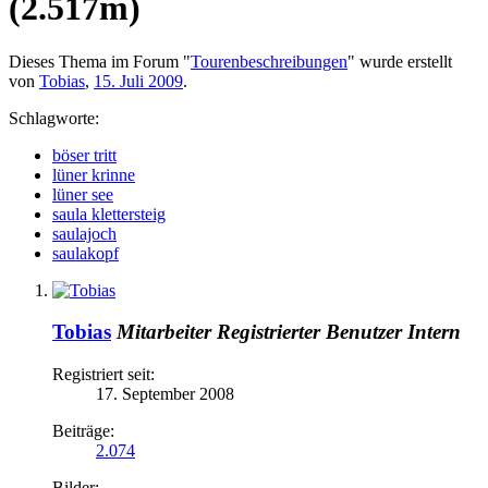
(2.517m)
Dieses Thema im Forum "
Tourenbeschreibungen
" wurde erstellt
von
Tobias
,
15. Juli 2009
.
Schlagworte:
böser tritt
lüner krinne
lüner see
saula klettersteig
saulajoch
saulakopf
Tobias
Mitarbeiter
Registrierter Benutzer
Intern
Registriert seit:
17. September 2008
Beiträge:
2.074
Bilder: