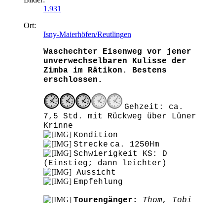
1.931
Ort:
Isny-Maierhöfen/Reutlingen
Waschechter Eisenweg vor jener
unverwechselbaren Kulisse der
Zimba im Rätikon. Bestens
erschlossen.
Gehzeit: ca.
7,5 Std. mit Rückweg über Lüner
Krinne
Kondition
Strecke
ca. 1250Hm
Schwierigkeit KS: D
(Einstieg; dann leichter)
Aussicht
Empfehlung
Tourengänger:
Thom, Tobi