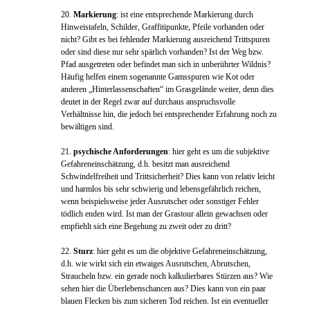
20.
Markierung
: ist eine entsprechende Markierung durch
Hinweistafeln, Schilder, Graffitipunkte, Pfeile vorhanden oder
nicht? Gibt es bei fehlender Markierung ausreichend Trittspuren
oder sind diese nur sehr spärlich vorhanden? Ist der Weg bzw.
Pfad ausgetreten oder befindet man sich in unberührter Wildnis?
Häufig helfen einem sogenannte Gamsspuren wie Kot oder
anderen „Hinterlassenschaften“ im Grasgelände weiter, denn dies
deutet in der Regel zwar auf durchaus anspruchsvolle
Verhältnisse hin, die jedoch bei entsprechender Erfahrung noch zu
bewältigen sind.
21.
psychische Anforderungen
: hier geht es um die subjektive
Gefahreneinschätzung, d.h. besitzt man ausreichend
Schwindelfreiheit und Trittsicherheit? Dies kann von relativ leicht
und harmlos bis sehr schwierig und lebensgefährlich reichen,
wenn beispielsweise jeder Ausrutscher oder sonstiger Fehler
tödlich enden wird. Ist man der Grastour allein gewachsen oder
empfiehlt sich eine Begehung zu zweit oder zu dritt?
22.
Sturz
: hier geht es um die objektive Gefahreneinschätzung,
d.h. wie wirkt sich ein etwaiges Ausrutschen, Abrutschen,
Straucheln bzw. ein gerade noch kalkulierbares Stürzen aus? Wie
sehen hier die Überlebenschancen aus? Dies kann von ein paar
blauen Flecken bis zum sicheren Tod reichen. Ist ein eventueller