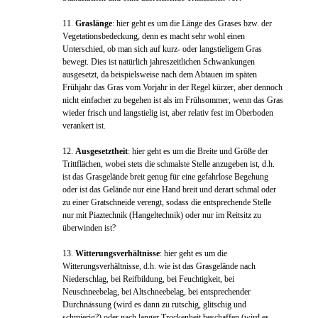
11.
Graslänge
: hier geht es um die Länge des Grases bzw. der
Vegetationsbedeckung, denn es macht sehr wohl einen
Unterschied, ob man sich auf kurz- oder langstieligem Gras
bewegt. Dies ist natürlich jahreszeitlichen Schwankungen
ausgesetzt, da beispielsweise nach dem Abtauen im späten
Frühjahr das Gras vom Vorjahr in der Regel kürzer, aber dennoch
nicht einfacher zu begehen ist als im Frühsommer, wenn das Gras
wieder frisch und langstielig ist, aber relativ fest im Oberboden
verankert ist.
12.
Ausgesetztheit
: hier geht es um die Breite und Größe der
Trittflächen, wobei stets die schmalste Stelle anzugeben ist, d.h.
ist das Grasgelände breit genug für eine gefahrlose Begehung
oder ist das Gelände nur eine Hand breit und derart schmal oder
zu einer Gratschneide verengt, sodass die entsprechende Stelle
nur mit Piaztechnik (Hangeltechnik) oder nur im Reitsitz zu
überwinden ist?
13.
Witterungsverhältnisse
: hier geht es um die
Witterungsverhältnisse, d.h. wie ist das Grasgelände nach
Niederschlag, bei Reifbildung, bei Feuchtigkeit, bei
Neuschneebelag, bei Altschneebelag, bei entsprechender
Durchnässung (wird es dann zu rutschig, glitschig und
schmierig?) oder nach langer Trockenheit beschaffen (wird es