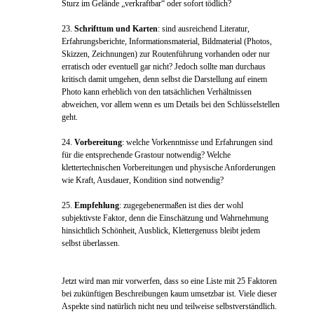
Sturz im Gelände „verkraftbar“ oder sofort tödlich?
23.
Schrifttum und Karten
: sind ausreichend Literatur,
Erfahrungsberichte, Informationsmaterial, Bildmaterial (Photos,
Skizzen, Zeichnungen) zur Routenführung vorhanden oder nur
erratisch oder eventuell gar nicht? Jedoch sollte man durchaus
kritisch damit umgehen, denn selbst die Darstellung auf einem
Photo kann erheblich von den tatsächlichen Verhältnissen
abweichen, vor allem wenn es um Details bei den Schlüsselstellen
geht.
24.
Vorbereitung
: welche Vorkenntnisse und Erfahrungen sind
für die entsprechende Grastour notwendig? Welche
klettertechnischen Vorbereitungen und physische Anforderungen
wie Kraft, Ausdauer, Kondition sind notwendig?
25.
Empfehlung
: zugegebenermaßen ist dies der wohl
subjektivste Faktor, denn die Einschätzung und Wahrnehmung
hinsichtlich Schönheit, Ausblick, Klettergenuss bleibt jedem
selbst überlassen.
Jetzt wird man mir vorwerfen, dass so eine Liste mit 25 Faktoren
bei zukünftigen Beschreibungen kaum umsetzbar ist. Viele dieser
Aspekte sind natürlich nicht neu und teilweise selbstverständlich.