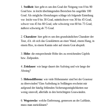
1.
Steilheit
: hier geht es um den Grad der Neigung von 0 bis 90
Grad bzw. in leicht überhängenden Bereichen bis ungefähr 100
Grad. Als mögliche Abstufungen schlage ich folgende Einteilung
vor: leicht von 0 bis 30 Grad, mittelschwer von 30 bis 45 Grad,
schwer von 45 bis 60 Grad, sehr schwierig von 60 bis 75 Grad,
äußerst schwierig ab 75 Grad.
2.
Charakter
: hier geht es um den grundsätzlichen Charakter der
Tour, d.h. ob sich das Grasklettern an einer Wand, einem Hang, in
einem Riss, in einem Kamin oder auf einem Grat abspielt.
3.
Höhe
: die entsprechende Höhe des zu erreichenden Gipfels
bzw. Zielpunkts.
4.
Zeitdauer
: wie lange dauert der Aufstieg und wie lange der
Abstieg?
5.
Höhendifferenz
: wie viele Höhenmeter sind bei der Grastour
zu überwinden? Eine Aufteilung in Seillängen erscheint mir
aufgrund der häufig fehlenden Sicherungsmöglichkeiten nur
wenig sinnvoll, allerfalls in den berüchtigten Graswänden.
6.
Wegstrecke
: welche Entfernung, gemessen an der Luftlinie,
muss man zurücklegen?