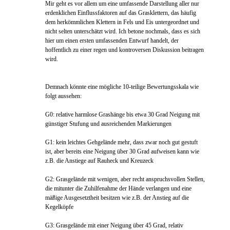
Mir geht es vor allem um eine umfassende Darstellung aller nur
erdenklichen Einflussfaktoren auf das Grasklettern, das häufig
dem herkömmlichen Klettern in Fels und Eis untergeordnet und
nicht selten unterschätzt wird. Ich betone nochmals, dass es sich
hier um einen ersten umfassenden Entwurf handelt, der
hoffentlich zu einer regen und kontroversen Diskussion beitragen
wird.
Demnach könnte eine mögliche 10-teilige Bewertungsskala wie
folgt aussehen:
G0: relative harmlose Grashänge bis etwa 30 Grad Neigung mit
günstiger Stufung und ausreichenden Markierungen
G1: kein leichtes Gehgelände mehr, dass zwar noch gut gestuft
ist, aber bereits eine Neigung über 30 Grad aufweisen kann wie
z.B. die Anstiege auf Rauheck und Kreuzeck
G2: Grasgelände mit wenigen, aber recht anspruchsvollen Stellen,
die mitunter die Zuhilfenahme der Hände verlangen und eine
mäßige Ausgesetztheit besitzen wie z.B. der Anstieg auf die
Kegelköpfe
G3: Grasgelände mit einer Neigung über 45 Grad, relativ