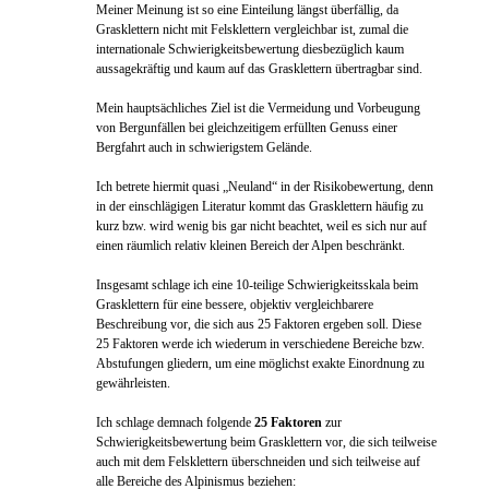
Meiner Meinung ist so eine Einteilung längst überfällig, da
Grasklettern nicht mit Felsklettern vergleichbar ist, zumal die
internationale Schwierigkeitsbewertung diesbezüglich kaum
aussagekräftig und kaum auf das Grasklettern übertragbar sind.
Mein hauptsächliches Ziel ist die Vermeidung und Vorbeugung
von Bergunfällen bei gleichzeitigem erfüllten Genuss einer
Bergfahrt auch in schwierigstem Gelände.
Ich betrete hiermit quasi „Neuland“ in der Risikobewertung, denn
in der einschlägigen Literatur kommt das Grasklettern häufig zu
kurz bzw. wird wenig bis gar nicht beachtet, weil es sich nur auf
einen räumlich relativ kleinen Bereich der Alpen beschränkt.
Insgesamt schlage ich eine 10-teilige Schwierigkeitsskala beim
Grasklettern für eine bessere, objektiv vergleichbarere
Beschreibung vor, die sich aus 25 Faktoren ergeben soll. Diese
25 Faktoren werde ich wiederum in verschiedene Bereiche bzw.
Abstufungen gliedern, um eine möglichst exakte Einordnung zu
gewährleisten.
Ich schlage demnach folgende
25 Faktoren
zur
Schwierigkeitsbewertung beim Grasklettern vor, die sich teilweise
auch mit dem Felsklettern überschneiden und sich teilweise auf
alle Bereiche des Alpinismus beziehen: