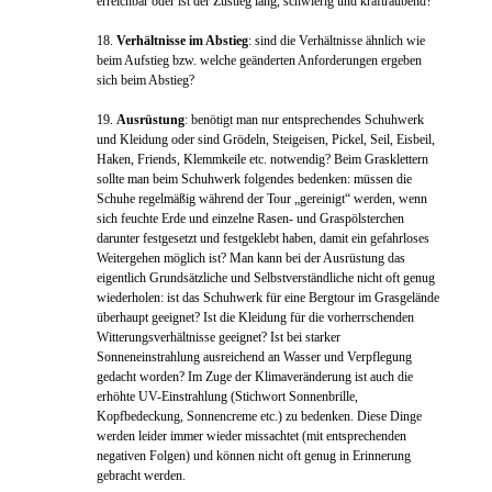
erreichbar oder ist der Zustieg lang, schwierig und kraftraubend?
18.
Verhältnisse im Abstieg
: sind die Verhältnisse ähnlich wie
beim Aufstieg bzw. welche geänderten Anforderungen ergeben
sich beim Abstieg?
19.
Ausrüstung
: benötigt man nur entsprechendes Schuhwerk
und Kleidung oder sind Grödeln, Steigeisen, Pickel, Seil, Eisbeil,
Haken, Friends, Klemmkeile etc. notwendig? Beim Grasklettern
sollte man beim Schuhwerk folgendes bedenken: müssen die
Schuhe regelmäßig während der Tour „gereinigt“ werden, wenn
sich feuchte Erde und einzelne Rasen- und Graspölsterchen
darunter festgesetzt und festgeklebt haben, damit ein gefahrloses
Weitergehen möglich ist? Man kann bei der Ausrüstung das
eigentlich Grundsätzliche und Selbstverständliche nicht oft genug
wiederholen: ist das Schuhwerk für eine Bergtour im Grasgelände
überhaupt geeignet? Ist die Kleidung für die vorherrschenden
Witterungsverhältnisse geeignet? Ist bei starker
Sonneneinstrahlung ausreichend an Wasser und Verpflegung
gedacht worden? Im Zuge der Klimaveränderung ist auch die
erhöhte UV-Einstrahlung (Stichwort Sonnenbrille,
Kopfbedeckung, Sonnencreme etc.) zu bedenken. Diese Dinge
werden leider immer wieder missachtet (mit entsprechenden
negativen Folgen) und können nicht oft genug in Erinnerung
gebracht werden.