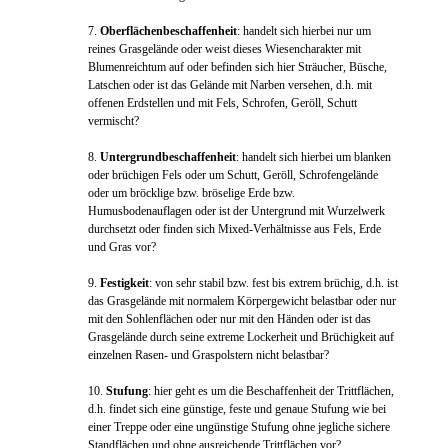
7.
Oberflächenbeschaffenheit
: handelt sich hierbei nur um
reines Grasgelände oder weist dieses Wiesencharakter mit
Blumenreichtum auf oder befinden sich hier Sträucher, Büsche,
Latschen oder ist das Gelände mit Narben versehen, d.h. mit
offenen Erdstellen und mit Fels, Schrofen, Geröll, Schutt
vermischt?
8.
Untergrundbeschaffenheit
: handelt sich hierbei um blanken
oder brüchigen Fels oder um Schutt, Geröll, Schrofengelände
oder um bröcklige bzw. bröselige Erde bzw.
Humusbodenauflagen oder ist der Untergrund mit Wurzelwerk
durchsetzt oder finden sich Mixed-Verhältnisse aus Fels, Erde
und Gras vor?
9.
Festigkeit
: von sehr stabil bzw. fest bis extrem brüchig, d.h. ist
das Grasgelände mit normalem Körpergewicht belastbar oder nur
mit den Sohlenflächen oder nur mit den Händen oder ist das
Grasgelände durch seine extreme Lockerheit und Brüchigkeit auf
einzelnen Rasen- und Graspolstern nicht belastbar?
10.
Stufung
: hier geht es um die Beschaffenheit der Trittflächen,
d.h. findet sich eine günstige, feste und genaue Stufung wie bei
einer Treppe oder eine ungünstige Stufung ohne jegliche sichere
Standflächen und ohne ausreichende Trittflächen vor?