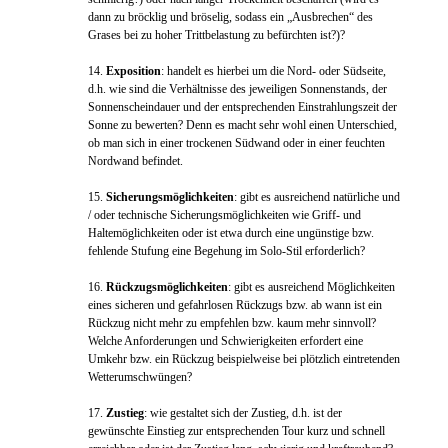
dann zu bröcklig und bröselig, sodass ein „Ausbrechen“ des
Grases bei zu hoher Trittbelastung zu befürchten ist?)?
14.
Exposition
: handelt es hierbei um die Nord- oder Südseite,
d.h. wie sind die Verhältnisse des jeweiligen Sonnenstands, der
Sonnenscheindauer und der entsprechenden Einstrahlungszeit der
Sonne zu bewerten? Denn es macht sehr wohl einen Unterschied,
ob man sich in einer trockenen Südwand oder in einer feuchten
Nordwand befindet.
15.
Sicherungsmöglichkeiten
: gibt es ausreichend natürliche und
/ oder technische Sicherungsmöglichkeiten wie Griff- und
Haltemöglichkeiten oder ist etwa durch eine ungünstige bzw.
fehlende Stufung eine Begehung im Solo-Stil erforderlich?
16.
Rückzugsmöglichkeiten
: gibt es ausreichend Möglichkeiten
eines sicheren und gefahrlosen Rückzugs bzw. ab wann ist ein
Rückzug nicht mehr zu empfehlen bzw. kaum mehr sinnvoll?
Welche Anforderungen und Schwierigkeiten erfordert eine
Umkehr bzw. ein Rückzug beispielweise bei plötzlich eintretenden
Wetterumschwüngen?
17.
Zustieg
: wie gestaltet sich der Zustieg, d.h. ist der
gewünschte Einstieg zur entsprechenden Tour kurz und schnell