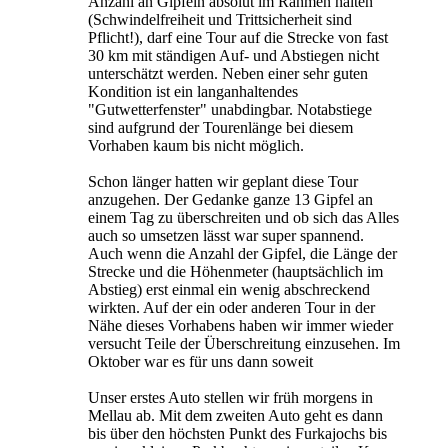
Anzahl an Gipfeln absolut im Rahmen halten
(Schwindelfreiheit und Trittsicherheit sind
Pflicht!), darf eine Tour auf die Strecke von fast
30 km mit ständigen Auf- und Abstiegen nicht
unterschätzt werden. Neben einer sehr guten
Kondition ist ein langanhaltendes
"Gutwetterfenster" unabdingbar. Notabstiege
sind aufgrund der Tourenlänge bei diesem
Vorhaben kaum bis nicht möglich.
Schon länger hatten wir geplant diese Tour
anzugehen. Der Gedanke ganze 13 Gipfel an
einem Tag zu überschreiten und ob sich das Alles
auch so umsetzen lässt war super spannend.
Auch wenn die Anzahl der Gipfel, die Länge der
Strecke und die Höhenmeter (hauptsächlich im
Abstieg) erst einmal ein wenig abschreckend
wirkten. Auf der ein oder anderen Tour in der
Nähe dieses Vorhabens haben wir immer wieder
versucht Teile der Überschreitung einzusehen. Im
Oktober war es für uns dann soweit
Unser erstes Auto stellen wir früh morgens in
Mellau ab. Mit dem zweiten Auto geht es dann
bis über den höchsten Punkt des Furkajochs bis