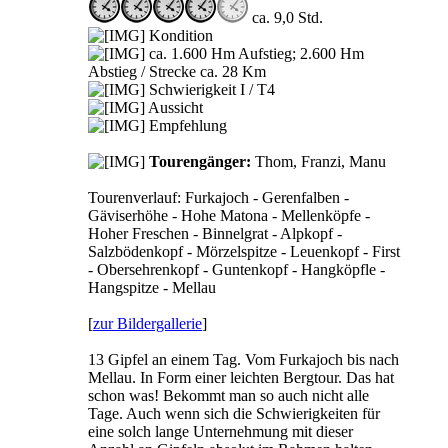
ca. 9,0 Std.
Kondition
ca. 1.600 Hm Aufstieg; 2.600 Hm
Abstieg / Strecke ca. 28 Km
Schwierigkeit I / T4
Aussicht
Empfehlung
Tourengänger:
Thom, Franzi, Manu
Tourenverlauf: Furkajoch - Gerenfalben -
Gäviserhöhe - Hohe Matona - Mellenköpfe -
Hoher Freschen - Binnelgrat - Alpkopf -
Salzbödenkopf - Mörzelspitze - Leuenkopf - First
- Obersehrenkopf - Guntenkopf - Hangköpfle -
Hangspitze - Mellau
[
zur Bildergallerie
]
13 Gipfel an einem Tag. Vom Furkajoch bis nach
Mellau. In Form einer leichten Bergtour. Das hat
schon was! Bekommt man so auch nicht alle
Tage. Auch wenn sich die Schwierigkeiten für
eine solch lange Unternehmung mit dieser