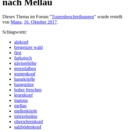
nach Mellau
Dieses Thema im Forum "
Tourenbeschreibungen
" wurde erstellt
von
Manu
,
16. Oktober 2017
.
Schlagworte:
alpkopf
bregenzer wald
first
furkajoch
gäviserhöhe
gerenfalben
guntenkopf
hangköpfle
hangspitze
hoher freschen
leuenkopf
matona
mellau
mellenköpfe
mörzelspitze
obersehrenkopf
salzbödenkopf