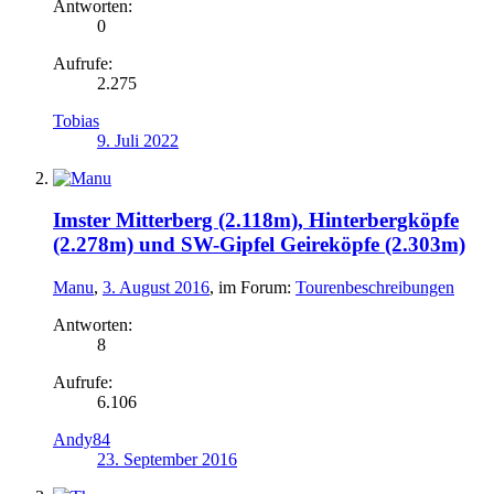
Antworten:
0
Aufrufe:
2.275
Tobias
9. Juli 2022
Imster Mitterberg (2.118m), Hinterbergköpfe
(2.278m) und SW-Gipfel Geireköpfe (2.303m)
Manu
,
3. August 2016
, im Forum:
Tourenbeschreibungen
Antworten:
8
Aufrufe:
6.106
Andy84
23. September 2016