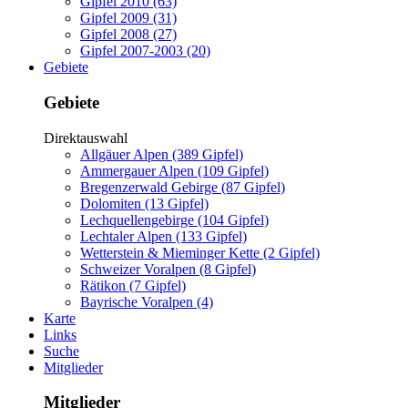
Gipfel 2010 (63)
Gipfel 2009 (31)
Gipfel 2008 (27)
Gipfel 2007-2003 (20)
Gebiete
Gebiete
Direktauswahl
Allgäuer Alpen (389 Gipfel)
Ammergauer Alpen (109 Gipfel)
Bregenzerwald Gebirge (87 Gipfel)
Dolomiten (13 Gipfel)
Lechquellengebirge (104 Gipfel)
Lechtaler Alpen (133 Gipfel)
Wetterstein & Mieminger Kette (2 Gipfel)
Schweizer Voralpen (8 Gipfel)
Rätikon (7 Gipfel)
Bayrische Voralpen (4)
Karte
Links
Suche
Mitglieder
Mitglieder