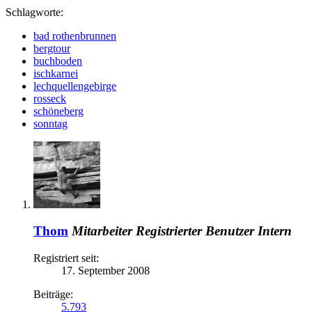
Schlagworte:
bad rothenbrunnen
bergtour
buchboden
ischkarnei
lechquellengebirge
rosseck
schöneberg
sonntag
Thom
Mitarbeiter
Registrierter Benutzer
Intern
Registriert seit:
17. September 2008
Beiträge:
5.793