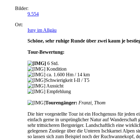
Bilder:
9.554
Ort:
Isny im Allgäu
Schöne, sehr ruhige Runde über zwei kaum je bestieg
Tour-Bewertung:
6 Std.
Kondition
ca. 1.600 Hm / 14 km
Schwierigkeit I-II / T5
Aussicht
Empfehlung
Tourengänger:
Franzi, Thom
Die hier vorgestellte Tour ist ein Hochgenuss für jede
einfach gerne in ursprünglicher Natur auf Wanderschaft g
sehr trittsicheren Bergsteiger. Landschaftlich eine wir
gelegenen Zustiege über die Unteren Ischkarnei Alpen 
so lassen sich zum Beispiel noch der Ruchwannekopf, der