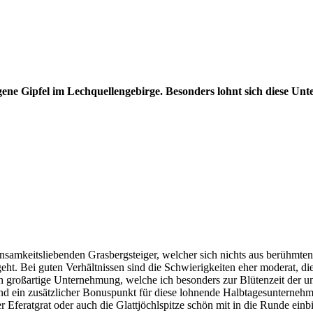
ene Gipfel im Lechquellengebirge. Besonders lohnt sich diese Unte
n einsamkeitsliebenden Grasbergsteiger, welcher sich nichts aus berü
eht. Bei guten Verhältnissen sind die Schwierigkeiten eher moderat, di
klich großartige Unternehmung, welche ich besonders zur Blütenzeit der
sind ein zusätzlicher Bonuspunkt für diese lohnende Halbtagesuntern
 Eferatgrat oder auch die Glattjöchlspitze schön mit in die Runde ei