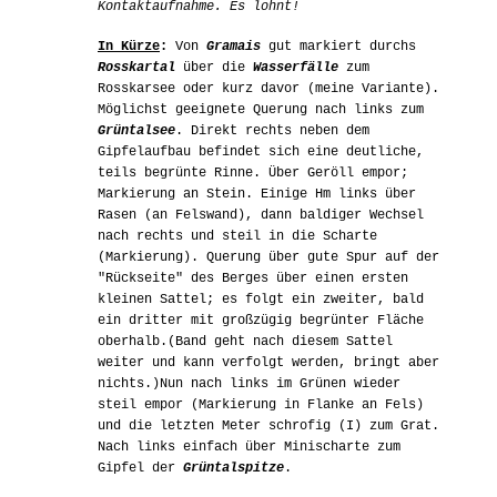
Kontaktaufnahme. Es lohnt!
In Kürze
:
Von
Gramais
gut markiert durchs
Rosskartal
über die
Wasserfälle
zum
Rosskarsee oder kurz davor (meine Variante).
Möglichst geeignete Querung nach links zum
Grüntalsee
. Direkt rechts neben dem
Gipfelaufbau befindet sich eine deutliche,
teils begrünte Rinne. Über Geröll empor;
Markierung an Stein. Einige Hm links über
Rasen (an Felswand), dann baldiger Wechsel
nach rechts und steil in die Scharte
(Markierung). Querung über gute Spur auf der
"Rückseite" des Berges über einen ersten
kleinen Sattel; es folgt ein zweiter, bald
ein dritter mit großzügig begrünter Fläche
oberhalb.(Band geht nach diesem Sattel
weiter und kann verfolgt werden, bringt aber
nichts.)Nun nach links im Grünen wieder
steil empor (Markierung in Flanke an Fels)
und die letzten Meter schrofig (I) zum Grat.
Nach links einfach über Minischarte zum
Gipfel der
Grüntalspitze
.