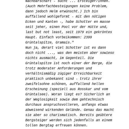
Nachbarschaft - sucht ... Ersteiger/innen.
(Auch Mehrfachbesteigungen keine Problem,
dann jedoch Helm erwünscht.) Ich bin
auffallend wohlgeformt - mit den nötigen
Ecken und Kanten -, habe Schotter en masse
seit jeher, einen Pool vor der Hütte und,
last but not least, seit 1979 ein gekröntes
Haupt. Einfach vorbeikommen: 2399
Grüntalspitze, Gramais."
Nun ja, derart viel Schotter ist es dann
doch nicht ..., was den meisten aber sowieso
nichts ausmacht, im Gegenteil. Die
Grüntalspitze ist noch einer der Berge, die
trotz moderater Anforderungen und
verhältnismäßig zügiger Erreichbarkeit
praktisch unbekannt sind - trotz ihrer
zweifelsohne schönen, auffallend hellen
Erscheinung (speziell aus Rosskar und vom
Grüntalsee). Woran liegt es? Sicherlich an
der Weglosigkeit sowie dem gehtechnisch
durchaus anspruchsvolleren, anfangs etwas
abweisend wirkenden Gelände. Genau das macht
sie aber so charismatisch. Bereits geübtere
Bergsteiger werden sich jedenfalls an einem
tollen Bergtag erfreuen können.