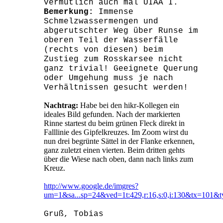
ver
mutlich auch mal UIAA I.
Bemerkung:
Immense
Schmelzwassermengen und
abgerutschter Weg über Runse im
oberen Teil der Wasserfälle
(rechts von diesen) beim
Zustieg zum Rosskarsee nicht
ganz trivial! Geeignete Querung
oder Umgehung muss je nach
Verhältnissen gesucht werden!
Nachtrag:
Habe bei den hikr-Kollegen ein
ideales Bild gefunden. Nach der markierten
Rinne startest du beim grünen Fleck direkt in
Falllinie des Gipfelkreuzes. Im Zoom wirst du
nun drei begrünte Sättel in der Flanke erkennen,
ganz zuletzt einen vierten. Beim dritten gehts
über die Wiese nach oben, dann nach links zum
Kreuz.
http://www.google.de/imgres?
um=1&sa...sp=24&ved=1t:429,r:16,s:0,i:130&tx=101&
Gruß, Tobias