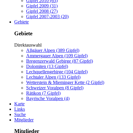
Gipfel 2010 (63)
Gipfel 2009 (31)
Gipfel 2008 (27)
Gipfel 2007-2003 (20)
Gebiete
Gebiete
Direktauswahl
Allgäuer Alpen (389 Gipfel)
Ammergauer Alpen (109 Gipfel)
Bregenzerwald Gebirge (87 Gipfel)
Dolomiten (13 Gipfel)
Lechquellengebirge (104 Gipfel)
Lechtaler Alpen (133 Gipfel)
Wetterstein & Mieminger Kette (2 Gipfel)
Schweizer Voralpen (8 Gipfel)
Rätikon (7 Gipfel)
Bayrische Voralpen (4)
Karte
Links
Suche
Mitglieder
Mitglieder