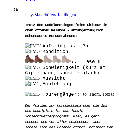
Ort:
Isny-Maierhöfen/Reutlingen
Trotz des Rodelanstieges feine Skitour in
oben offenem Gelände - anfängertauglich.
Sehenswerte Bergumrahmung!
Aufstieg: ca. 3h
Kondition
ca. 1050 Hm
Schwierigkeit (kurz am
Gipfelhang, sonst einfach)
Aussicht
Empfehlung
Jo, Thom, Tobias
Tourengänger:
Der Anstieg zum Hornbachhaus über die Ski-
und Rodelpiste ist das ideale
Schlechtwetterprogramm. Klar, es geht
schöner und vor allem spannender, aber
sobald sich das Gelände öffnet, befindet man