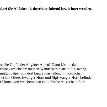
n darf die Abfahrt als durchaus lohend bezeichnet werden.
lreiche Gipfel der Allgäuer Alpen? Dann könnte das
sroute - welche am kleinen Wanderparkplatz in Sigiswang
nggundalpe, von dort kurz etwas fallend in nördlicher
wischen Ofterschwanger Horn und Sigiswanger Horn befindet.
er Horns, von welchem man ein hübsche Aussicht auf die