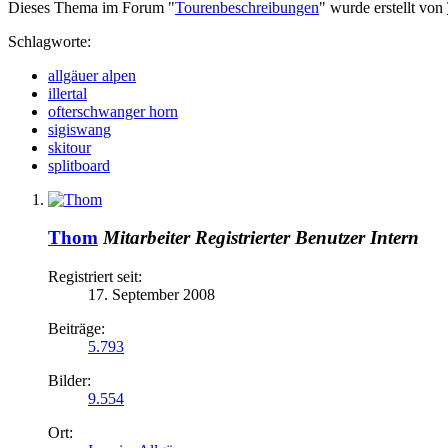
Dieses Thema im Forum "
Tourenbeschreibungen
" wurde erstellt von
Schlagworte:
allgäuer alpen
illertal
ofterschwanger horn
sigiswang
skitour
splitboard
Thom
Mitarbeiter
Registrierter Benutzer
Intern
Registriert seit:
17. September 2008
Beiträge:
5.793
Bilder:
9.554
Ort: