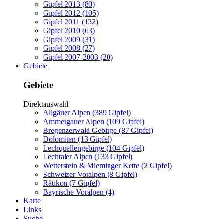
Gipfel 2013 (80)
Gipfel 2012 (105)
Gipfel 2011 (132)
Gipfel 2010 (63)
Gipfel 2009 (31)
Gipfel 2008 (27)
Gipfel 2007-2003 (20)
Gebiete
Gebiete
Direktauswahl
Allgäuer Alpen (389 Gipfel)
Ammergauer Alpen (109 Gipfel)
Bregenzerwald Gebirge (87 Gipfel)
Dolomiten (13 Gipfel)
Lechquellengebirge (104 Gipfel)
Lechtaler Alpen (133 Gipfel)
Wetterstein & Mieminger Kette (2 Gipfel)
Schweizer Voralpen (8 Gipfel)
Rätikon (7 Gipfel)
Bayrische Voralpen (4)
Karte
Links
Suche