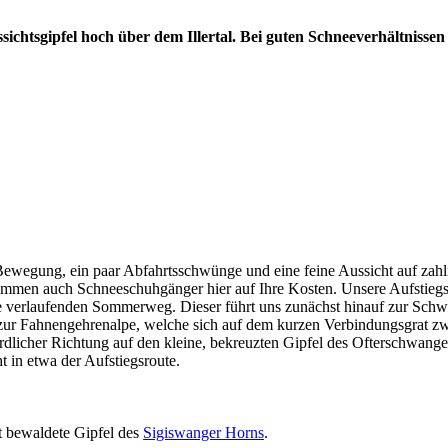
ssichtsgipfel hoch über dem Illertal. Bei guten Schneeverhältnisse
 Bewegung, ein paar Abfahrtsschwünge und eine feine Aussicht auf zah
 kommen auch Schneeschuhgänger hier auf Ihre Kosten. Unsere Aufstieg
nke verlaufenden Sommerweg. Dieser führt uns zunächst hinauf zur Schwi
zur Fahnengehrenalpe, welche sich auf dem kurzen Verbindungsgrat z
dlicher Richtung auf den kleine, bekreuzten Gipfel des Ofterschwang
 in etwa der Aufstiegsroute.
t bewaldete Gipfel des
Sigiswanger Horns
.