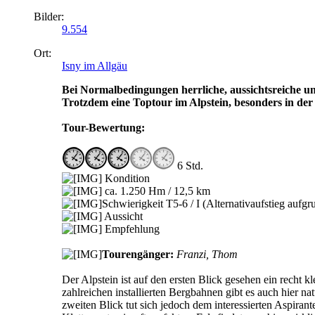
Bilder:
9.554
Ort:
Isny im Allgäu
Bei Normalbedingungen herrliche, aussichtsreiche und
Trotzdem eine Toptour im Alpstein, besonders in der 
Tour-Bewertung:
6 Std.
Kondition
ca. 1.250 Hm / 12,5 km
Schwierigkeit T5-6 / I (Alternativaufstieg auf
Aussicht
Empfehlung
Tourengänger:
Franzi, Thom
Der Alpstein ist auf den ersten Blick gesehen ein recht
zahlreichen installierten Bergbahnen gibt es auch hier n
zweiten Blick tut sich jedoch dem interessierten Aspiran