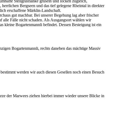
raumhafte Steilgrasflanke gruseln und locken zugleich,
, herrlichen Bergseen und das tief gelegene Rheintal in direkter
lich erschaffene Märklin-Landschaft.
durchaus gut machbar. Bei unserer Begehung lag aber frischer
f alle Fälle nicht schaden. Als Ausgangsort wählen wir
s kleine Bogartenmannli befindet. Dessen Besteigung ist ein
inzigen Bogartenmannli, rechts daneben das mächtige Massiv
z bestimmt werden wir auch diesen Gesellen noch einen Besuch
rze der Marwees ziehen hierbei immer wieder unsere Blicke in