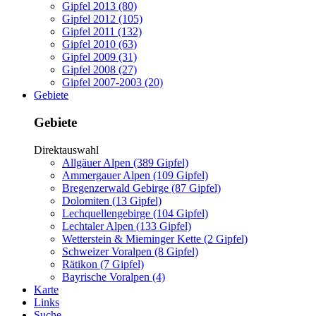
Gipfel 2013 (80)
Gipfel 2012 (105)
Gipfel 2011 (132)
Gipfel 2010 (63)
Gipfel 2009 (31)
Gipfel 2008 (27)
Gipfel 2007-2003 (20)
Gebiete
Gebiete
Direktauswahl
Allgäuer Alpen (389 Gipfel)
Ammergauer Alpen (109 Gipfel)
Bregenzerwald Gebirge (87 Gipfel)
Dolomiten (13 Gipfel)
Lechquellengebirge (104 Gipfel)
Lechtaler Alpen (133 Gipfel)
Wetterstein & Mieminger Kette (2 Gipfel)
Schweizer Voralpen (8 Gipfel)
Rätikon (7 Gipfel)
Bayrische Voralpen (4)
Karte
Links
Suche