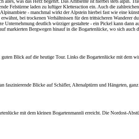
ich alles, was das Herz begehrt. Das Ambiente ist hierbei stets alpin. T
ende Felstürme laden zu luftiger Kletteraction ein. Auch die zahlreichen
lpinambiete - manchmal wirkt der Alpstein hierbei fast wie eine künst
on erwähnt, bei trockenen Verhältnissen für den trittsicheren Wanderer 
 Unternehmung deutlich würziger gestaltete - ein Pickel kann dann au
auf markierten Bergwegen hinauf in die Bogartenlücke, wo sich auch da
guten Blick auf die heutige Tour. Links die Bogartenlücke mit dem w
an faszinierende Blicke auf Schäfler, Altenalptürm und Hängeten, gan
tenlücke mit dem kleinen Bogartenmannli erreicht. Die Nordost-Abstü