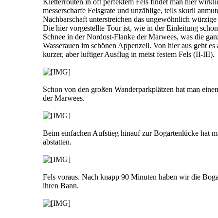
Kletterrouten in oft perfektem Fels findet man hier wirkl
messerscharfe Felsgrate und unzählige, teils skuril anmut
Nachbarschaft unterstreichen das ungewöhnlich würzige A
Die hier vorgestellte Tour ist, wie in der Einleitung sch
Schnee in der Nordost-Flanke der Marwees, was die ganze
Wasserauen im schönen Appenzell. Von hier aus geht es 
kurzer, aber luftiger Ausflug in meist festem Fels (II-III).
Schon von den großen Wanderparkplätzen hat man einen 
der Marwees.
Beim einfachen Aufstieg hinauf zur Bogartenlücke hat m
abstatten.
Fels voraus. Nach knapp 90 Minuten haben wir die Bogar
ihren Bann.