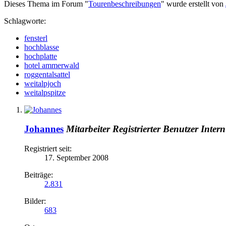
Dieses Thema im Forum "
Tourenbeschreibungen
" wurde erstellt von
Schlagworte:
fensterl
hochblasse
hochplatte
hotel ammerwald
roggentalsattel
weitalpjoch
weitalpspitze
Johannes
Mitarbeiter
Registrierter Benutzer
Intern
Registriert seit:
17. September 2008
Beiträge:
2.831
Bilder:
683