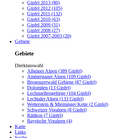
Gipfel 2013 (80)
Gipfel 2012 (105)
Gipfel 2011 (132)
Gipfel 2010 (63)
Gipfel 2009 (31)
Gipfel 2008 (27)
Gipfel 2007-2003 (20)
Gebiete
Gebiete
Direktauswahl
Allgäuer Alpen (389 Gipfel)
Ammergauer Alpen (109 Gipfel)
Bregenzerwald Gebirge (87 Gipfel)
Dolomiten (13 Gipfel)
Lechquellengebirge (104 Gipfel)
Lechtaler Alpen (133 Gipfel)
Wetterstein & Mieminger Kette (2 Gipfel)
Schweizer Voralpen (8 Gipfel)
Rätikon (7 Gipfel)
Bayrische Voralpen (4)
Karte
Links
Suche