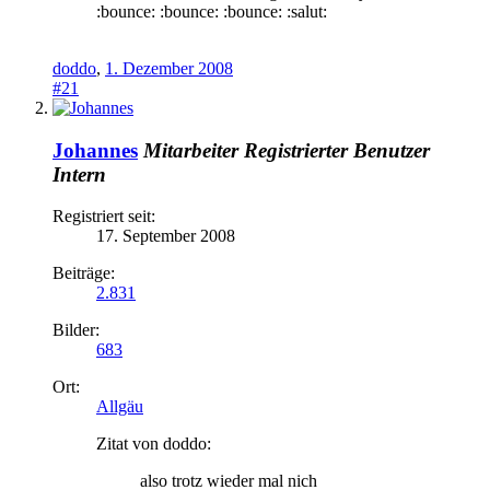
:bounce: :bounce: :bounce: :salut:
doddo
,
1. Dezember 2008
#21
Johannes
Mitarbeiter
Registrierter Benutzer
Intern
Registriert seit:
17. September 2008
Beiträge:
2.831
Bilder:
683
Ort:
Allgäu
Zitat von doddo:
also trotz wieder mal nich