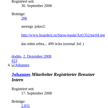
Registriert seit:
30. September 2008
Beiträge:
206
seeengs :joker2:
http://www.boarderz.ru/Snow/equip/Art1352/pic04.jpg
das mitm zebra... 499 öckn (normal :lol: )
doddo
,
2. Dezember 2008
#23
Johannes
Mitarbeiter
Registrierter Benutzer
Intern
Registriert seit:
17. September 2008
Beiträge:
2.831