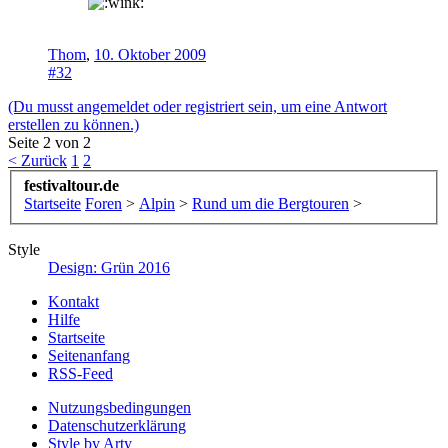
Thom
,
10. Oktober 2009
#32
(Du musst angemeldet oder registriert sein, um eine Antwort
erstellen zu können.)
Seite 2 von 2
< Zurück
1
2
festivaltour.de
Startseite
Foren
>
Alpin
>
Rund um die Bergtouren
>
Style
Design: Grün 2016
Kontakt
Hilfe
Startseite
Seitenanfang
RSS-Feed
Nutzungsbedingungen
Datenschutzerklärung
Style by Arty